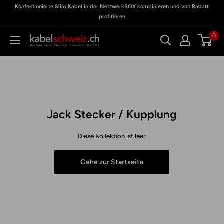
Direkt
Konfektionierte Slim Kabel in der NetzwerkBOX kombinieren und von Rabatt
zu
Meine
zum
profitieren
BOX
Inhalt
0
kabelschweiz
Jack Stecker / Kupplung
Diese Kollektion ist leer
Gehe zur Startseite