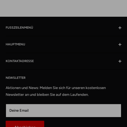
FUSSZEILENMENÜ
Suchen
HAUPTMENU
Öffnungszeiten und Lokaliät
Impressum
Produkte
AGB
KONTAKTADRESSE
News
Datenschutzerklärung
Schlussverkauf %
kabelschweiz.ch
Versandkosten
Das Kabelportal. Persönlich. Kompetent. Seit 1997.
Musterkataloge
NEWSLETTER
Eigenmarke
Aktionen und News: Melden Sie sich für unseren kostenlosen
Media Connect Distribution GmbH
CustomCables
Newsletter an und bleiben Sie auf dem Laufenden.
Gösgerstrasse 13
TTL Network
CH-5012 Schönenwerd
KabelLexikon
Deine Email
Über uns
E-Mail: kontakt@kabelschweiz.ch
(Antwort innerhalb von 12 Stunden)
Kontakt