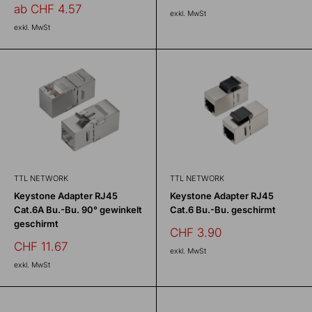
Sonderpreis
ab CHF 4.57
exkl. MwSt
exkl. MwSt
TTL NETWORK
TTL NETWORK
Keystone Adapter RJ45
Keystone Adapter RJ45
Cat.6A Bu.-Bu. 90° gewinkelt
Cat.6 Bu.-Bu. geschirmt
geschirmt
Sonderpreis
CHF 3.90
Sonderpreis
CHF 11.67
exkl. MwSt
exkl. MwSt