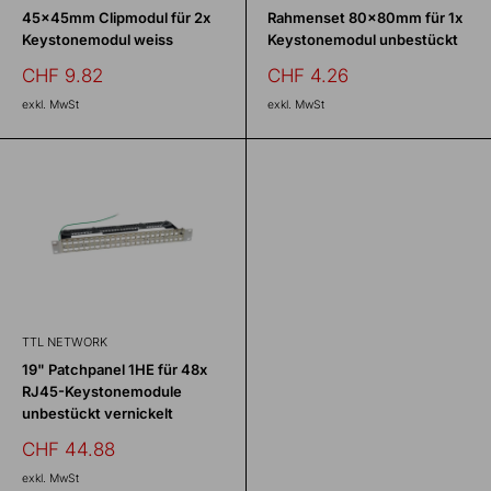
45x45mm Clipmodul für 2x
Rahmenset 80x80mm für 1x
Keystonemodul weiss
Keystonemodul unbestückt
Sonderpreis
Sonderpreis
CHF 9.82
CHF 4.26
exkl. MwSt
exkl. MwSt
TTL NETWORK
19" Patchpanel 1HE für 48x
RJ45-Keystonemodule
unbestückt vernickelt
Sonderpreis
CHF 44.88
exkl. MwSt