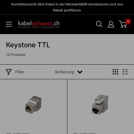
Direkt
zu
Konfektionierte Slim Kabel in der NetzwerkBOX kombinieren und von
Meine
zum
Rabatt profitieren
BOX
Inhalt
0
kabelschweiz
Keystone TTL
13 Produkte
Filter
Sortierung