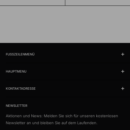
FUSSZEILENMENÜ
Suchen
HAUPTMENU
Öffnungszeiten und Lokalität
Impressum
Produkte
AGB
KONTAKTADRESSE
News
Datenschutzerklärung
Schlussverkauf %
kabelschweiz.ch
Versandkosten
Das Kabelportal. Persönlich. Kompetent. Seit 1997.
Musterkataloge
NEWSLETTER
Eigenmarke
Aktionen und News: Melden Sie sich für unseren kostenlosen
Media Connect Distribution GmbH
CustomCables
Newsletter an und bleiben Sie auf dem Laufenden.
Gösgerstrasse 13