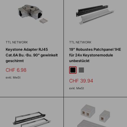
TTL NETWORK
TTL NETWORK
Keystone Adapter RJ45
19" Robustes Patchpanel 1HE
Cat.6A Bu.-Bu. 90° gewinkelt
für 24x Keystonemodule
geschirmt
unbestückt
Sonderpreis
CHF 6.98
Schwarz
Grau
exkl. MwSt
Sonderpreis
CHF 39.94
exkl. MwSt