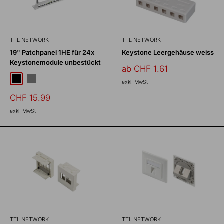
TTL NETWORK
TTL NETWORK
19" Patchpanel 1HE für 24x
Keystone Leergehäuse weiss
Keystonemodule unbestückt
Sonderpreis
ab CHF 1.61
Schwarz
Grau
exkl. MwSt
Sonderpreis
CHF 15.99
exkl. MwSt
TTL NETWORK
TTL NETWORK