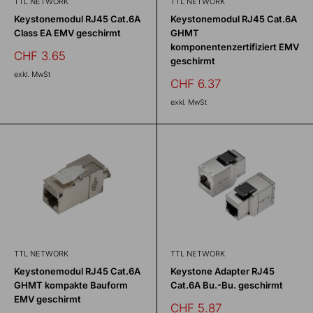
TTL NETWORK
TTL NETWORK
Keystonemodul RJ45 Cat.6A
Keystonemodul RJ45 Cat.6A
Class EA EMV geschirmt
GHMT
komponentenzertifiziert EMV
Sonderpreis
CHF 3.65
geschirmt
exkl. MwSt
Sonderpreis
CHF 6.37
exkl. MwSt
TTL NETWORK
TTL NETWORK
Keystonemodul RJ45 Cat.6A
Keystone Adapter RJ45
GHMT kompakte Bauform
Cat.6A Bu.-Bu. geschirmt
EMV geschirmt
Sonderpreis
CHF 5.87