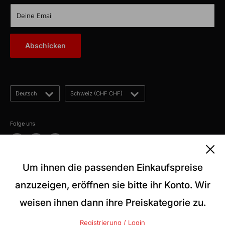
TTL Network
CH-5012 Schönenwerd
KabelLexikon
Deine Email
Über uns
E-Mail: kontakt@kabelschweiz.ch
(Antwort innerhalb von 12 Stunden)
Kontakt
Abschicken
Telefon: +41 62 858 80 00
Blog
Sprache
Land/Region
Deutsch
Schweiz (CHF CHF)
Folge uns
Um ihnen die passenden Einkaufspreise
Wir akzeptieren
anzuzeigen, eröffnen sie bitte ihr Konto. Wir
weisen ihnen dann ihre Preiskategorie zu.
© 2026 kabelschweiz
Registrierung / Login