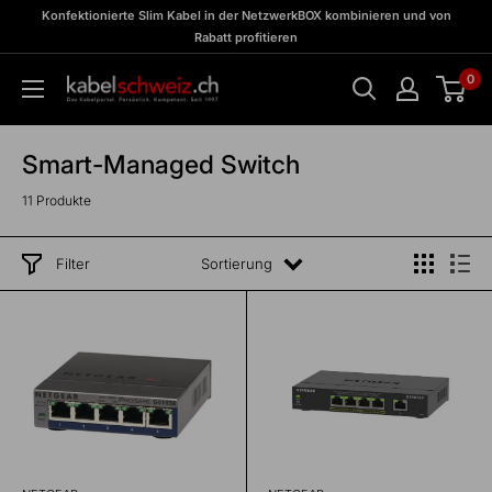
Direkt
zu
Konfektionierte Slim Kabel in der NetzwerkBOX kombinieren und von
Meine
zum
Rabatt profitieren
BOX
Inhalt
0
kabelschweiz
Smart-Managed Switch
11 Produkte
Filter
Sortierung