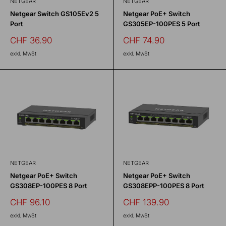
NETGEAR
NETGEAR
Netgear Switch GS105Ev2 5
Netgear PoE+ Switch
Port
GS305EP-100PES 5 Port
Sonderpreis
Sonderpreis
CHF 36.90
CHF 74.90
exkl. MwSt
exkl. MwSt
NETGEAR
NETGEAR
Netgear PoE+ Switch
Netgear PoE+ Switch
GS308EP-100PES 8 Port
GS308EPP-100PES 8 Port
Sonderpreis
Sonderpreis
CHF 96.10
CHF 139.90
exkl. MwSt
exkl. MwSt