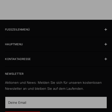
FUSSZEILENMENÜ
Suchen
HAUPTMENU
Öffnungszeiten und Lokalität
Impressum
Produkte
AGB
KONTAKTADRESSE
News
Datenschutzerklärung
Schlussverkauf %
kabelschweiz.ch
Versandkosten
Das Kabelportal. Persönlich. Kompetent. Seit 1997.
Musterkataloge
NEWSLETTER
Eigenmarke
Aktionen und News: Melden Sie sich für unseren kostenlosen
Media Connect Distribution GmbH
CustomCables
Newsletter an und bleiben Sie auf dem Laufenden.
Gösgerstrasse 13
TTL Network
CH-5012 Schönenwerd
KabelLexikon
Deine Email
Über uns
E-Mail: kontakt@kabelschweiz.ch