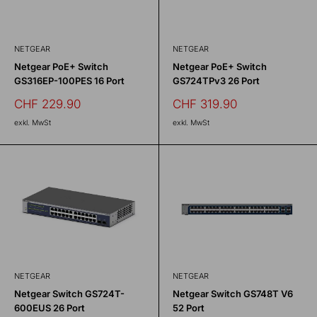
NETGEAR
NETGEAR
Netgear PoE+ Switch
Netgear PoE+ Switch
GS316EP-100PES 16 Port
GS724TPv3 26 Port
Sonderpreis
Sonderpreis
CHF 229.90
CHF 319.90
exkl. MwSt
exkl. MwSt
NETGEAR
NETGEAR
Netgear Switch GS724T-
Netgear Switch GS748T V6
600EUS 26 Port
52 Port