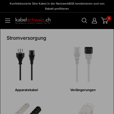
Direkt
zu
Konfektionierte Slim Kabel in der NetzwerkBOX kombinieren und von
Meine
zum
Rabatt profitieren
BOX
Inhalt
0
kabelschweiz
Stromversorgung
Apparatekabel
Verlängerungen