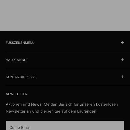
FUSSZEILENMENÜ
Suchen
HAUPTMENU
Öffnungszeiten und Lokalität
Impressum
Produkte
AGB
KONTAKTADRESSE
News
Datenschutzerklärung
Schlussverkauf %
kabelschweiz.ch
Versandkosten
Das Kabelportal. Persönlich. Kompetent. Seit 1997.
Musterkataloge
NEWSLETTER
Eigenmarke
Aktionen und News: Melden Sie sich für unseren kostenlosen
Media Connect Distribution GmbH
CustomCables
Newsletter an und bleiben Sie auf dem Laufenden.
Gösgerstrasse 13
TTL Network
CH-5012 Schönenwerd
KabelLexikon
Deine Email