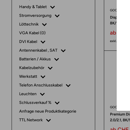
Handy & Tablet
GOOBAY
Stromversorgung
DisplayPort
8K/120Hz, 4
Löttechnik
Sonderp
ab CHF 
VGA Kabel (0)
exkl. MwSt
DVI Kabel
Antennenkabel , SAT
Batterien / Akkus
Kabelzubehör
Werkstatt
Telefon Anschlusskabel
Leuchten
Schlussverkauf %
GOOBAY
Anfrage neue Produktkategorie
Premium Di
TTL Network
2.0/2.1, 8K
Sonderp
ab CHF 