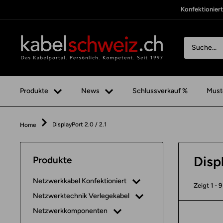
Direkt
Konfektionier
zum
Inhalt
kabelschweiz
Fertige
Boxen
anzeigen
Produkte
News
Schlussverkauf %
Must
DisplayPort 2.0 / 2.1
Home
Displ
Produkte
Netzwerkkabel Konfektioniert
Total
Zeigt 1 - 
exkl.
0.00
CHF
Netzwerktechnik Verlegekabel
MwSt.
Netzwerkkomponenten