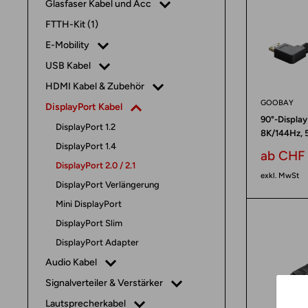
Glasfaser Kabel und Acc
Fülle
FTTH-Kit (1)
alle
Fächer
E-Mobility
USB Kabel
HDMI Kabel & Zubehör
GOOBAY
DisplayPort Kabel
90°-Display
DisplayPort 1.2
8K/144Hz, 5
DisplayPort 1.4
Sonderp
ab CHF 
DisplayPort 2.0 / 2.1
exkl. MwSt
DisplayPort Verlängerung
Mini DisplayPort
DisplayPort Slim
DisplayPort Adapter
Audio Kabel
Signalverteiler & Verstärker
Lautsprecherkabel