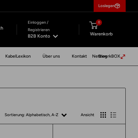
Loslegen
Einloggen /
0
ch
Registrieren
Warenkorb
B2B Konto
KabelLexikon
Über uns
Kontakt
NetzwerkBOX
Blog
Sortierung: Alphabetisch, A-Z
Ansicht