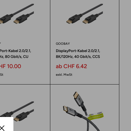
Y
GOOBAY
Port-Kabel 2.0/2.1,
DisplayPort-Kabel 2.0/2.1,
z, 80 Gbit/s, CU
8K/120Hz, 40 Gbit/s, CCS
erpreis
Sonderpreis
HF 10.00
ab CHF 6.42
St
exkl. MwSt