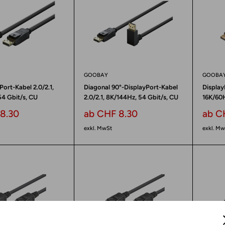
GOOBAY
GOOBA
Port-Kabel 2.0/2.1,
Diagonal 90°-DisplayPort-Kabel
Display
4 Gbit/s, CU
2.0/2.1, 8K/144Hz, 54 Gbit/s, CU
16K/60H
reis
Sonderpreis
Sond
8.30
ab CHF 8.30
ab C
exkl. MwSt
exkl. Mw