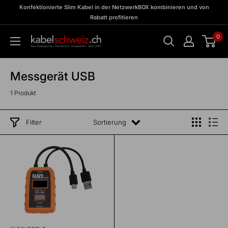
Direkt
zu
Konfektionierte Slim Kabel in der NetzwerkBOX kombinieren und von
Meine
zum
Rabatt profitieren
BOX
Inhalt
0
kabelschweiz
Messgerät USB
1 Produkt
Filter
Sortierung