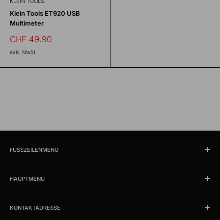
KLEIN TOOLS
Klein Tools ET920 USB
Multimeter
Sonderpreis
CHF 49.90
exkl. MwSt
FUSSZEILENMENÜ
Suchen
HAUPTMENU
Öffnungszeiten und Lokalität
Impressum
Produkte
AGB
KONTAKTADRESSE
News