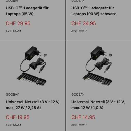
GOOBAY
GOOBAY
USB-C™-Ladegerät für
USB-C™-Ladegerät für
Laptops (65 W)
Laptops (90 W) schwarz
Sonderpreis
Sonderpreis
CHF 29.95
CHF 34.95
exkl. MwSt
exkl. MwSt
GOOBAY
GOOBAY
Universal-Netzteil (3 V - 12 V,
Universal-Netzteil (3 V - 12 V,
max. 27 W / 2,25 A)
max. 12 W / 1,0 A)
Sonderpreis
Sonderpreis
CHF 19.95
CHF 14.95
exkl. MwSt
exkl. MwSt