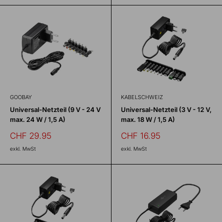
GOOBAY
KABELSCHWEIZ
Universal-Netzteil (9 V - 24 V
Universal-Netzteil (3 V - 12 V,
max. 24 W / 1,5 A)
max. 18 W / 1,5 A)
Sonderpreis
Sonderpreis
CHF 29.95
CHF 16.95
exkl. MwSt
exkl. MwSt