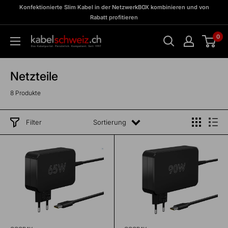
Direkt
zu
Konfektionierte Slim Kabel in der NetzwerkBOX kombinieren und von
Meine
zum
Rabatt profitieren
BOX
Inhalt
0
kabelschweiz
Netzteile
8 Produkte
Filter
Sortierung