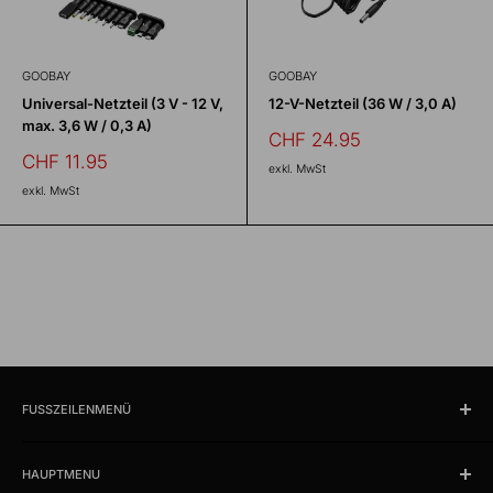
GOOBAY
GOOBAY
Universal-Netzteil (3 V - 12 V,
12-V-Netzteil (36 W / 3,0 A)
max. 3,6 W / 0,3 A)
Sonderpreis
CHF 24.95
Sonderpreis
CHF 11.95
exkl. MwSt
exkl. MwSt
FUSSZEILENMENÜ
Suchen
HAUPTMENU
Öffnungszeiten und Lokalität