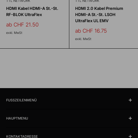
TTL NETWORK
TTL NETWORK
HDMI Kabel HDMI-A St.-St.
HDMI 2.0 Kabel Premium
RF-BLOK UltraFlex
HDMI-A St.-St. LSOH
UltraFlex UL EMV
Sonderpreis
ab CHF 21.50
Sonderpreis
ab CHF 16.75
exkl. MwSt
exkl. MwSt
FUSSZEILENMENÜ
Suchen
HAUPTMENU
Öffnungszeiten und Lokalität
Impressum
Produkte
AGB
KONTAKTADRESSE
News