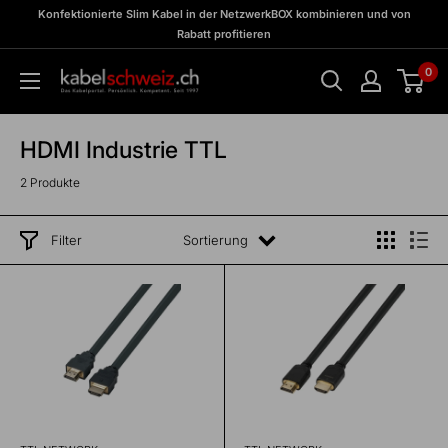
Direkt
zu
Konfektionierte Slim Kabel in der NetzwerkBOX kombinieren und von
Meine
zum
Rabatt profitieren
BOX
Inhalt
0
kabelschweiz
HDMI Industrie TTL
2 Produkte
Filter
Sortierung