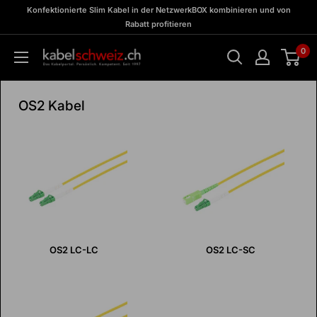
Direkt
zu
Konfektionierte Slim Kabel in der NetzwerkBOX kombinieren und von
Meine
zum
Rabatt profitieren
BOX
Inhalt
0
kabelschweiz
OS2 Kabel
OS2 LC-LC
OS2 LC-SC