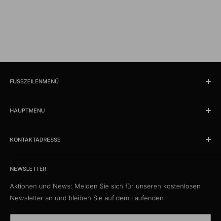
FUSSZEILENMENÜ
Suchen
HAUPTMENU
Öffnungszeiten und Lokalität
Impressum
Produkte
AGB
KONTAKTADRESSE
News
Datenschutzerklärung
Schlussverkauf %
kabelschweiz.ch
Versandkosten
Das Kabelportal. Persönlich. Kompetent. Seit 1997.
Musterkataloge
NEWSLETTER
Eigenmarke
Aktionen und News: Melden Sie sich für unseren kostenlosen
Media Connect Distribution GmbH
CustomCables
Newsletter an und bleiben Sie auf dem Laufenden.
Gösgerstrasse 13
TTL Network
CH-5012 Schönenwerd