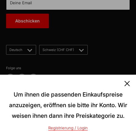
KabelLexikon
Deine Email
Über uns
E-Mail: kontakt@kabelschweiz.ch
(Antwort innerhalb von 12 Stunden)
Kontakt
Abschicken
Telefon: +41 62 858 80 00
Blog
Sprache
Land/Region
Deutsch
Schweiz (CHF CHF)
Folge uns
Um ihnen die passenden Einkaufspreise
Wir akzeptieren
anzuzeigen, eröffnen sie bitte ihr Konto. Wir
weisen ihnen dann ihre Preiskategorie zu.
© 2026 kabelschweiz
Registrierung / Login