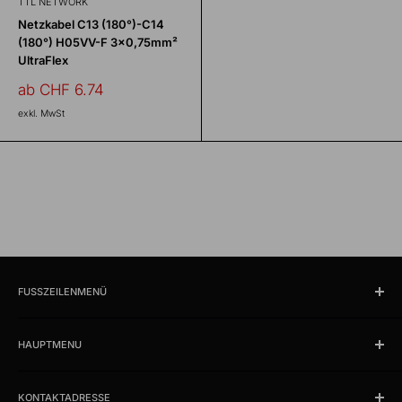
TTL NETWORK
Netzkabel C13 (180°)-C14
(180°) H05VV-F 3x0,75mm²
UltraFlex
Sonderpreis
ab CHF 6.74
exkl. MwSt
FUSSZEILENMENÜ
Suchen
HAUPTMENU
Öffnungszeiten und Lokalität
Impressum
Produkte
AGB
KONTAKTADRESSE
News