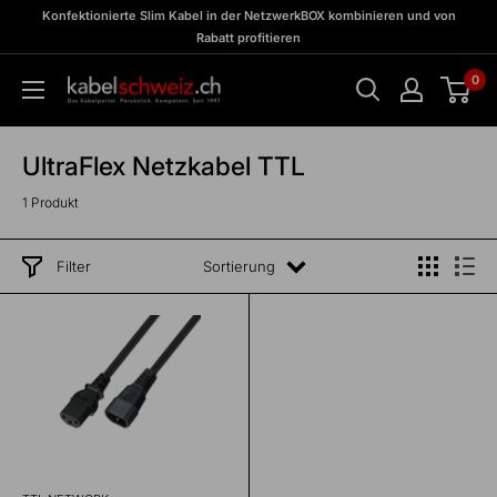
Direkt
zu
Konfektionierte Slim Kabel in der NetzwerkBOX kombinieren und von
Meine
zum
Rabatt profitieren
BOX
Inhalt
0
kabelschweiz
UltraFlex Netzkabel TTL
1 Produkt
Filter
Sortierung