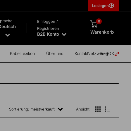
Loslegen
prache
Einloggen /
0
Deutsch
Registrieren
Warenkorb
B2B Konto
KabelLexikon
Über uns
Kontakt
NetzwerkBOX
Blog
Sortierung: meistverkauft
Ansicht