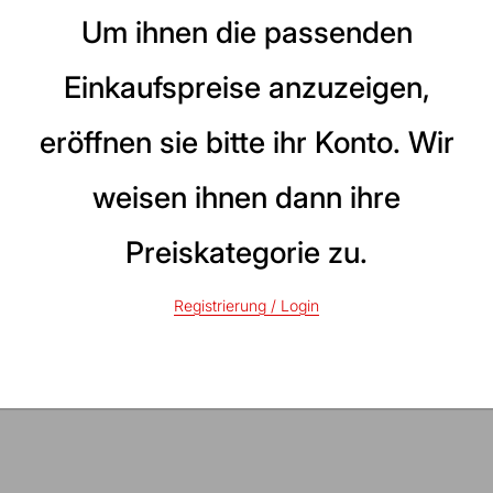
Um ihnen die passenden
Einkaufspreise anzuzeigen,
EIZ
erkabel rot;schwarz
chnitt 2 x 4,0 mm²
eröffnen sie bitte ihr Konto. Wir
ot
weisen ihnen dann ihre
reis
10.90
Preiskategorie zu.
Registrierung / Login