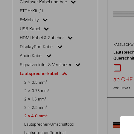
Glasfaser Kabel und Acc
Fülle
FTTH-Kit (1)
alle
Fächer
E-Mobility
USB Kabel
HDMI Kabel & Zubehör
KABELSCHW
DisplayPort Kabel
Lautsprech
Audio Kabel
Querschnit
Signalverteiler & Verstärker
weiss
Lautsprecherkabel
Sonderp
ab CHF 
2 x 0.5 mm²
exkl. MwSt
2 x 0.75 mm²
2 x 1.5 mm²
2 x 2.5 mm²
2 x 4.0 mm²
Lautsprecher-Umschaltbox
Lautsprecher Terminal