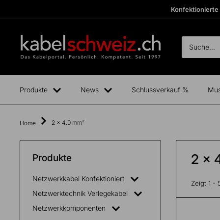
Direkt
Konfektionierte
zum
Inhalt
kabelschweiz
Fertige
Boxen
anzeigen
Produkte
News
Schlussverkauf %
Mus
2 x 4.0 mm²
Home
2 x 
Produkte
Netzwerkkabel Konfektioniert
Total
Zeigt 1 -
exkl.
0.00
CHF
Netzwerktechnik Verlegekabel
MwSt.
Netzwerkkomponenten