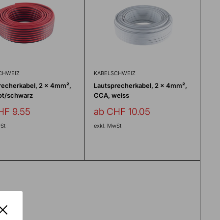
CHWEIZ
KABELSCHWEIZ
recherkabel, 2 x 4mm²,
Lautsprecherkabel, 2 x 4mm²,
ot/schwarz
CCA, weiss
erpreis
Sonderpreis
HF 9.55
ab CHF 10.05
St
exkl. MwSt