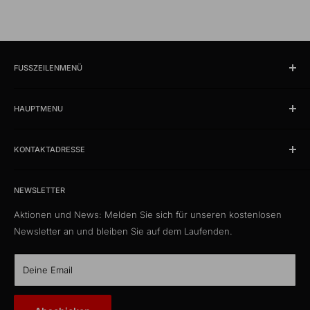
FUSSZEILENMENÜ
Suchen
HAUPTMENU
Öffnungszeiten und Lokalität
Impressum
Produkte
AGB
KONTAKTADRESSE
News
Datenschutzerklärung
Schlussverkauf %
kabelschweiz.ch
Versandkosten
Das Kabelportal. Persönlich. Kompetent. Seit 1997.
Musterkataloge
NEWSLETTER
Eigenmarke
Aktionen und News: Melden Sie sich für unseren kostenlosen
Media Connect Distribution GmbH
CustomCables
Newsletter an und bleiben Sie auf dem Laufenden.
Gösgerstrasse 13
TTL Network
CH-5012 Schönenwerd
KabelLexikon
Deine Email
Über uns
E-Mail: kontakt@kabelschweiz.ch
(Antwort innerhalb von 12 Stunden)
Kontakt