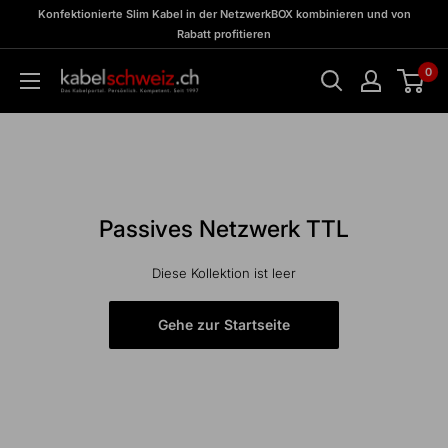
Direkt
zu
Konfektionierte Slim Kabel in der NetzwerkBOX kombinieren und von
Meine
zum
Rabatt profitieren
BOX
Inhalt
0
kabelschweiz
Passives Netzwerk TTL
Diese Kollektion ist leer
Gehe zur Startseite