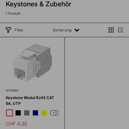
Keystones & Zubehör
1 Produkt
Filter
Sortierung
GOOBAY
Keystone Modul RJ45 CAT
6A, UTP
+3
schwarz
grau
blau
gelb
weiss
Sonderpreis
CHF 4.35