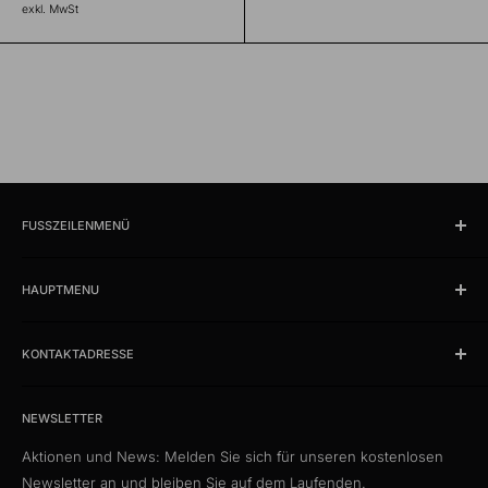
exkl. MwSt
FUSSZEILENMENÜ
Suchen
HAUPTMENU
Öffnungszeiten und Lokalität
Impressum
Produkte
AGB
KONTAKTADRESSE
News
Datenschutzerklärung
Schlussverkauf %
kabelschweiz.ch
Versandkosten
Das Kabelportal. Persönlich. Kompetent. Seit 1997.
Musterkataloge
NEWSLETTER
Eigenmarke
Aktionen und News: Melden Sie sich für unseren kostenlosen
Media Connect Distribution GmbH
CustomCables
Newsletter an und bleiben Sie auf dem Laufenden.