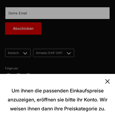
Gösgerstrasse 13
TTL Network
CH-5012 Schönenwerd
KabelLexikon
Deine Email
Über uns
E-Mail: kontakt@kabelschweiz.ch
(Antwort innerhalb von 12 Stunden)
Kontakt
Abschicken
Telefon: +41 62 858 80 00
Blog
Sprache
Land/Region
Deutsch
Schweiz (CHF CHF)
Folge uns
Um ihnen die passenden Einkaufspreise
Wir akzeptieren
anzuzeigen, eröffnen sie bitte ihr Konto. Wir
weisen ihnen dann ihre Preiskategorie zu.