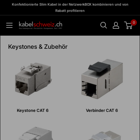
Direkt
zu
Konfektionierte Slim Kabel in der NetzwerkBOX kombinieren und von
Meine
zum
Rabatt profitieren
BOX
Inhalt
0
kabelschweiz
Keystones & Zubehör
Keystone CAT 6
Verbinder CAT 6