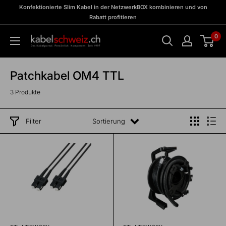
Direkt
zu
Konfektionierte Slim Kabel in der NetzwerkBOX kombinieren und von
Meine
zum
Rabatt profitieren
BOX
Inhalt
0
kabelschweiz
Patchkabel OM4 TTL
3 Produkte
Filter
Sortierung