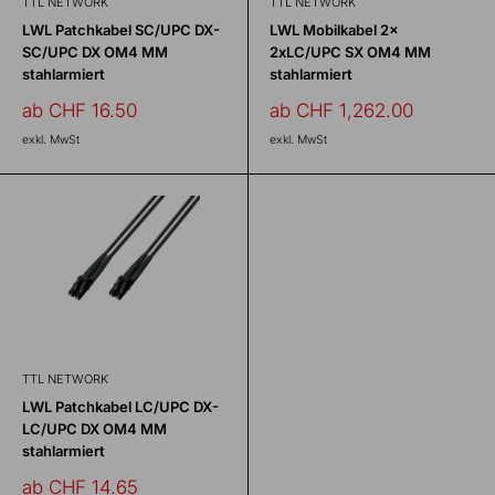
TTL NETWORK
TTL NETWORK
LWL Patchkabel SC/UPC DX-
LWL Mobilkabel 2x
SC/UPC DX OM4 MM
2xLC/UPC SX OM4 MM
stahlarmiert
stahlarmiert
Sonderpreis
Sonderpreis
ab CHF 16.50
ab CHF 1,262.00
exkl. MwSt
exkl. MwSt
TTL NETWORK
LWL Patchkabel LC/UPC DX-
LC/UPC DX OM4 MM
stahlarmiert
Sonderpreis
ab CHF 14.65