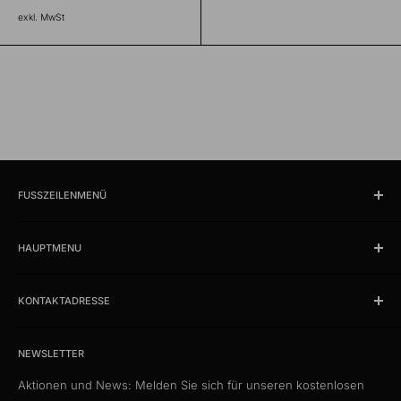
exkl. MwSt
FUSSZEILENMENÜ
Suchen
HAUPTMENU
Öffnungszeiten und Lokalität
Impressum
Produkte
AGB
KONTAKTADRESSE
News
Datenschutzerklärung
Schlussverkauf %
kabelschweiz.ch
Versandkosten
Das Kabelportal. Persönlich. Kompetent. Seit 1997.
Musterkataloge
NEWSLETTER
Eigenmarke
Aktionen und News: Melden Sie sich für unseren kostenlosen
Media Connect Distribution GmbH