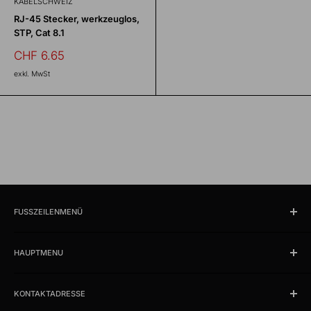
KABELSCHWEIZ
RJ-45 Stecker, werkzeuglos,
STP, Cat 8.1
Sonderpreis
CHF 6.65
exkl. MwSt
FUSSZEILENMENÜ
Suchen
HAUPTMENU
Öffnungszeiten und Lokalität
Impressum
Produkte
AGB
KONTAKTADRESSE
News