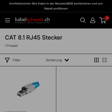
Direkt
zu
Konfektionierte Slim Kabel in der NetzwerkBOX kombinieren und von
Meine
zum
Rabatt profitieren
BOX
Inhalt
0
kabelschweiz
CAT 8.1 RJ45 Stecker
1 Produkt
Filter
Sortierung