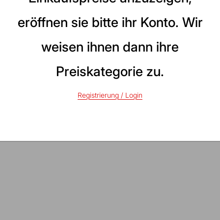
eröffnen sie bitte ihr Konto. Wir
weisen ihnen dann ihre
l-Eckverbindung
arz
weiss
Preiskategorie zu.
reis
40
Registrierung / Login