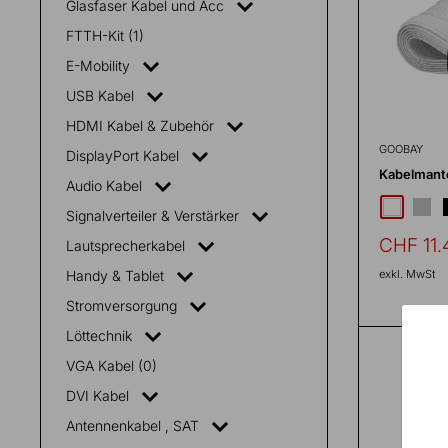
Glasfaser Kabel und Acc
Fülle
FTTH-Kit (1)
alle
Fächer
E-Mobility
USB Kabel
HDMI Kabel & Zubehör
GOOBAY
DisplayPort Kabel
Kabelmant
Audio Kabel
silber
weiss
Signalverteiler & Verstärker
Sonderp
CHF 11.
Lautsprecherkabel
Handy & Tablet
exkl. MwSt
Stromversorgung
Löttechnik
VGA Kabel (0)
DVI Kabel
Antennenkabel , SAT