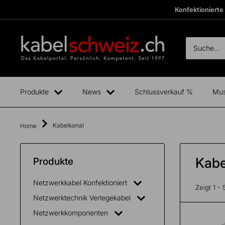
Direkt
Konfektionierte
zum
Inhalt
kabelschweiz
Fertige
Boxen
anzeigen
Produkte
News
Schlussverkauf %
Mus
Kabelkanal
Home
Kabe
Produkte
Netzwerkkabel Konfektioniert
Total
Zeigt 1 -
exkl.
0.00
CHF
Netzwerktechnik Verlegekabel
MwSt.
Netzwerkkomponenten