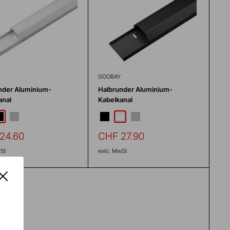
GOOBAY
nder Aluminium-
Halbrunder Aluminium-
anal
Kabelkanal
chwarz
silber
schwarz
silber
weiss
erpreis
Sonderpreis
24.60
CHF 27.90
St
exkl. MwSt