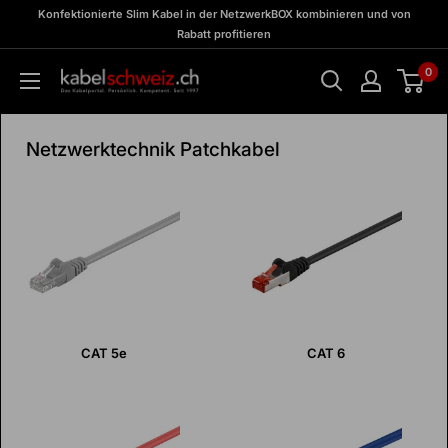
Direkt
zu
Konfektionierte Slim Kabel in der NetzwerkBOX kombinieren und von
Meine
zum
Rabatt profitieren
BOX
Inhalt
0
kabelschweiz
Netzwerktechnik Patchkabel
CAT 5e
CAT 6