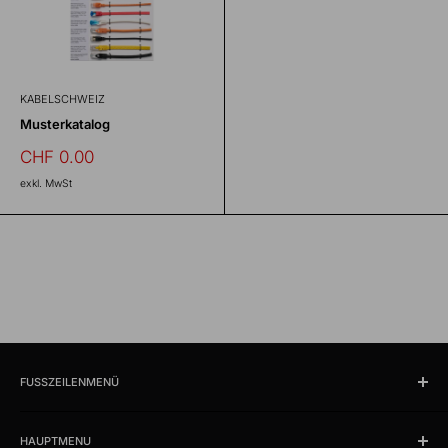
KABELSCHWEIZ
Musterkatalog
Sonderpreis
CHF 0.00
exkl. MwSt
FUSSZEILENMENÜ
Suchen
HAUPTMENU
Öffnungszeiten und Lokalität