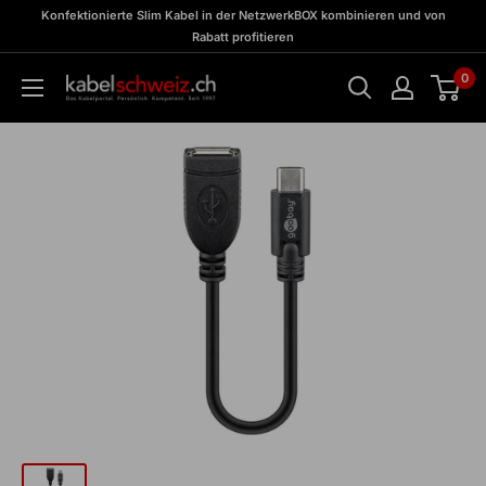
Direkt
zu
Konfektionierte Slim Kabel in der NetzwerkBOX kombinieren und von
Meine
zum
Rabatt profitieren
BOX
Inhalt
0
kabelschweiz