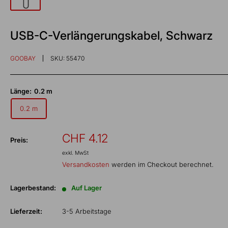
USB-C-Verlängerungskabel, Schwarz
GOOBAY
SKU:
55470
Länge:
0.2 m
0.2 m
Sonderpreis
CHF 4.12
Preis:
exkl. MwSt
Versandkosten
werden im Checkout berechnet.
Lagerbestand:
Auf Lager
Lieferzeit:
3-5 Arbeitstage