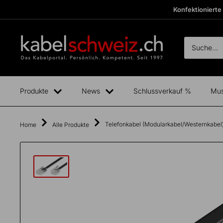
Direkt
Konfektionierte
zum
Inhalt
kabelschweiz
Fertige
Boxen
anzeigen
Produkte
News
Schlussverkauf %
Mus
Telefonkabel (Modularkabel/Westernkabel
Home
Alle Produkte
Total
exkl.
0.00
CHF
MwSt.