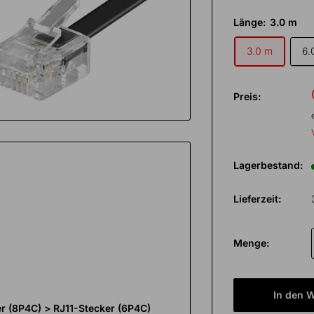
Länge:
3.0 m
3.0 m
6.
Preis:
Lagerbestand:
Lieferzeit:
Menge:
In den 
r (8P4C) > RJ11-Stecker (6P4C)