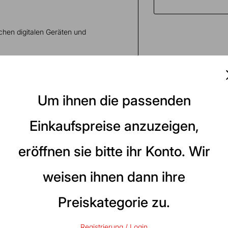
chen digitalen Geräten und
luss an einen DSL-Splitter
em, Router, DSL, VDSL, ISDN und
Um ihnen die passenden
ase und vergoldeten Kontakten
tem Aluminiumleiter für klare
Einkaufspreise anzuzeigen,
eröffnen sie bitte ihr Konto. Wir
ker und 6P4C-Stecker)
logen Geräten oder Telefonen ans
weisen ihnen dann ihre
tung geeignet.
Preiskategorie zu.
Registrierung / Login