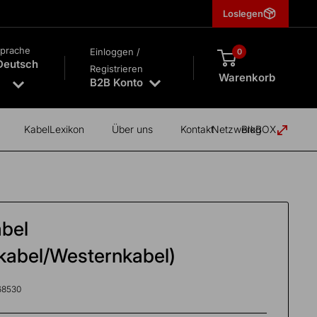
Loslegen
prache
Einloggen /
0
Deutsch
Registrieren
Warenkorb
B2B Konto
KabelLexikon
Über uns
Kontakt
NetzwerkBOX
Blog
abel
kabel/Westernkabel)
68530