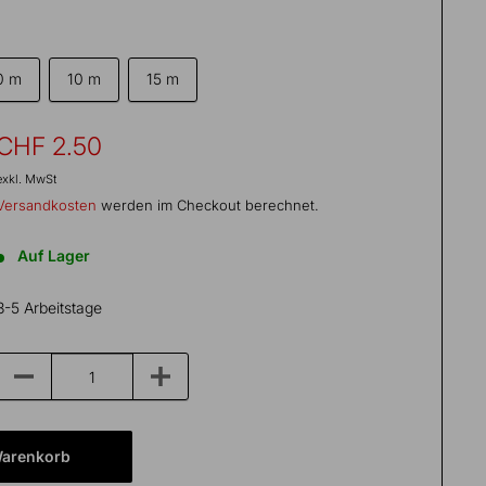
0 m
10 m
15 m
Sonderpreis
CHF 2.50
exkl. MwSt
Versandkosten
werden im Checkout berechnet.
Auf Lager
3-5 Arbeitstage
Warenkorb