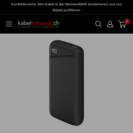
Direkt
zu
Konfektionierte Slim Kabel in der NetzwerkBOX kombinieren und von
Meine
zum
Rabatt profitieren
BOX
Inhalt
0
kabelschweiz