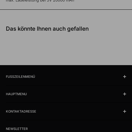
Das könnte Ihnen auch gefallen
FUSSZEILENMENÜ
Suchen
HAUPTMENU
Öffnungszeiten und Lokalität
Impressum
Produkte
AGB
KONTAKTADRESSE
News
Datenschutzerklärung
Schlussverkauf %
kabelschweiz.ch
Versandkosten
Das Kabelportal. Persönlich. Kompetent. Seit 1997.
Musterkataloge
NEWSLETTER