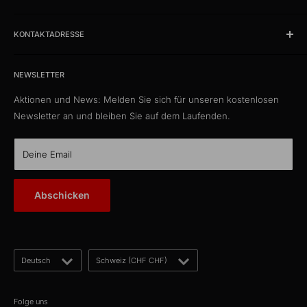
Impressum
Produkte
AGB
KONTAKTADRESSE
News
Datenschutzerklärung
Schlussverkauf %
kabelschweiz.ch
Versandkosten
Das Kabelportal. Persönlich. Kompetent. Seit 1997.
Musterkataloge
NEWSLETTER
Eigenmarke
Aktionen und News: Melden Sie sich für unseren kostenlosen
Media Connect Distribution GmbH
CustomCables
Newsletter an und bleiben Sie auf dem Laufenden.
Gösgerstrasse 13
TTL Network
CH-5012 Schönenwerd
KabelLexikon
Deine Email
Über uns
E-Mail: kontakt@kabelschweiz.ch
(Antwort innerhalb von 12 Stunden)
Kontakt
Abschicken
Telefon: +41 62 858 80 00
Blog
Sprache
Land/Region
Deutsch
Schweiz (CHF CHF)
Folge uns