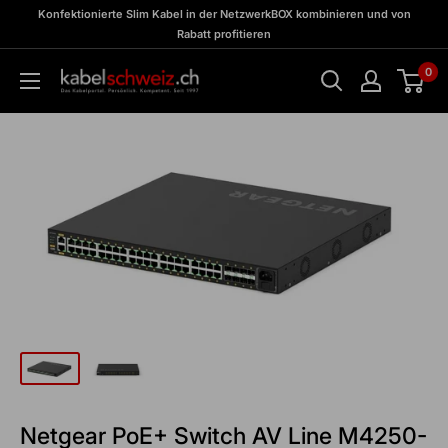
Direkt
zu
Konfektionierte Slim Kabel in der NetzwerkBOX kombinieren und von
Meine
zum
Rabatt profitieren
BOX
Inhalt
0
kabelschweiz
Netgear PoE+ Switch AV Line M4250-