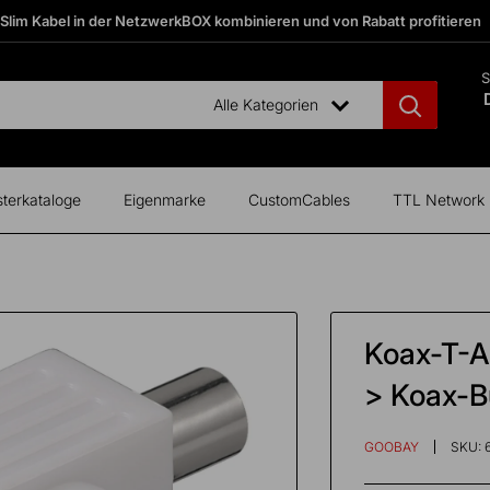
 Slim Kabel in der NetzwerkBOX kombinieren und von Rabatt profitieren
S
Alle Kategorien
terkataloge
Eigenmarke
CustomCables
TTL Network
Koax-T-A
> Koax-
GOOBAY
SKU: