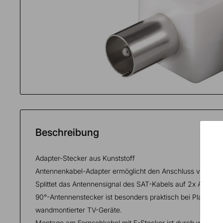
Fülle
alle
Fächer
Beschreibung
Adapter-Stecker aus Kunststoff
Antennenkabel-Adapter ermöglicht den Anschluss von 2x 
Splittet das Antennensignal des SAT-Kabels auf 2x Ausgän
90°-Antennenstecker ist besonders praktisch bei Platzmang
wandmontierter TV-Geräte.
Montage am Fernsehkabel mit F-Stecker ist durch werkze