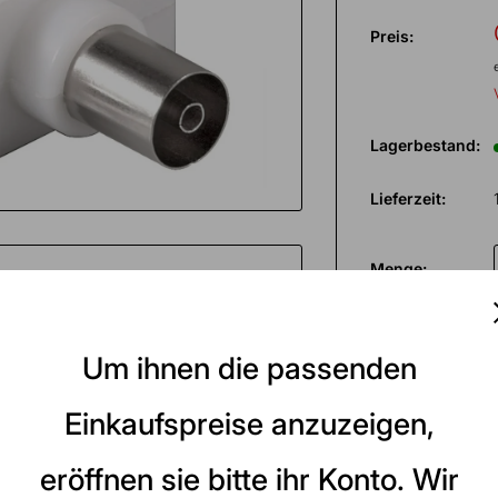
Preis:
Lagerbestand:
Lieferzeit:
Menge:
In den 
Um ihnen die passenden
Fernsehern an nur 1x Antennendose.
ge
Einkaufspreise anzuzeigen,
el, z. B. beim Anschluss
eröffnen sie bitte ihr Konto. Wir
ugloses Aufstecken besonders