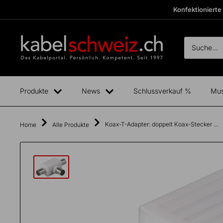
Direkt
Konfektionierte
zum
Inhalt
kabelschweiz
Fertige
Boxen
anzeigen
Produkte
News
Schlussverkauf %
Mus
Koax-T-Adapter: doppelt Koax-Stecker ...
Home
Alle Produkte
Total
exkl.
0.00
CHF
MwSt.