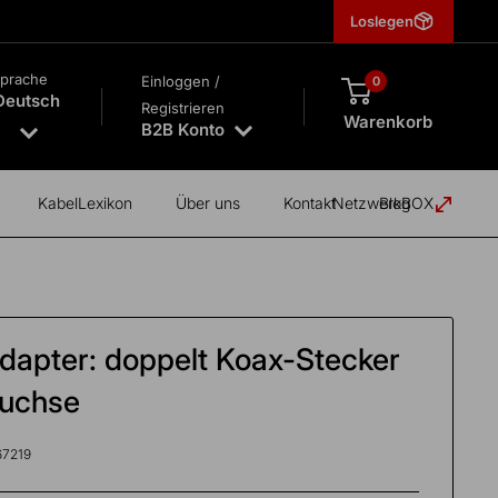
Loslegen
prache
Einloggen /
0
Deutsch
Registrieren
Warenkorb
B2B Konto
KabelLexikon
Über uns
Kontakt
NetzwerkBOX
Blog
dapter: doppelt Koax-Stecker
Buchse
67219