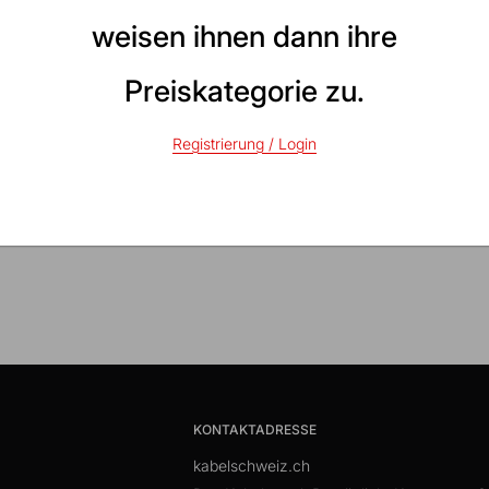
weisen ihnen dann ihre
hse des SAT-Kabel-Verbinders je
Preiskategorie zu.
slos und störungsfrei.
bzw. Koaxialkabel.
Registrierung / Login
KONTAKTADRESSE
kabelschweiz.ch