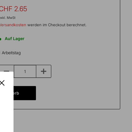
Sonderpreis
CHF 2.65
exkl. MwSt
Versandkosten
werden im Checkout berechnet.
Auf Lager
1 Arbeitstag
Warenkorb