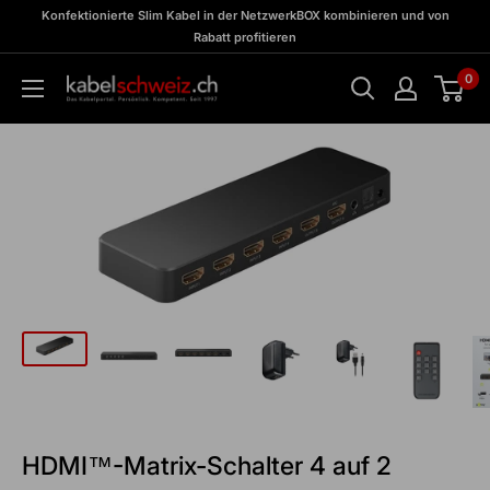
Direkt
zu
Konfektionierte Slim Kabel in der NetzwerkBOX kombinieren und von
Meine
zum
Rabatt profitieren
BOX
Inhalt
0
kabelschweiz
HDMI™-Matrix-Schalter 4 auf 2