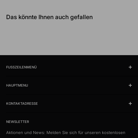
Das könnte Ihnen auch gefallen
FUSSZEILENMENÜ
Suchen
HAUPTMENU
Öffnungszeiten und Lokalität
Impressum
Produkte
AGB
KONTAKTADRESSE
News
Datenschutzerklärung
Schlussverkauf %
kabelschweiz.ch
Versandkosten
Das Kabelportal. Persönlich. Kompetent. Seit 1997.
Musterkataloge
NEWSLETTER
Eigenmarke
Aktionen und News: Melden Sie sich für unseren kostenlosen
Media Connect Distribution GmbH