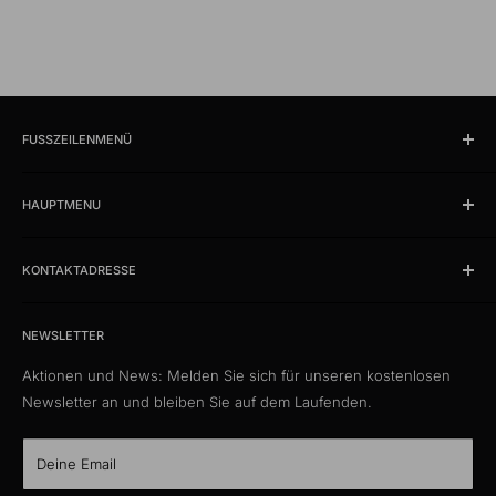
FUSSZEILENMENÜ
Suchen
HAUPTMENU
Öffnungszeiten und Lokalität
Impressum
Produkte
AGB
KONTAKTADRESSE
News
Datenschutzerklärung
Schlussverkauf %
kabelschweiz.ch
Versandkosten
Das Kabelportal. Persönlich. Kompetent. Seit 1997.
Musterkataloge
NEWSLETTER
Eigenmarke
Aktionen und News: Melden Sie sich für unseren kostenlosen
Media Connect Distribution GmbH
CustomCables
Newsletter an und bleiben Sie auf dem Laufenden.
Gösgerstrasse 13
TTL Network
CH-5012 Schönenwerd
KabelLexikon
Deine Email
Über uns
E-Mail: kontakt@kabelschweiz.ch