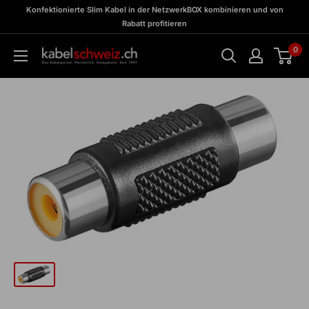
Direkt
zu
Konfektionierte Slim Kabel in der NetzwerkBOX kombinieren und von
Meine
zum
Rabatt profitieren
BOX
Inhalt
0
kabelschweiz