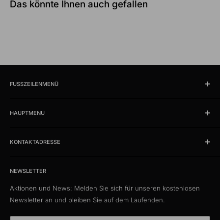
Das könnte Ihnen auch gefallen
FUSSZEILENMENÜ
Suchen
HAUPTMENU
Öffnungszeiten und Lokalität
Impressum
Produkte
AGB
KONTAKTADRESSE
News
Datenschutzerklärung
Schlussverkauf %
kabelschweiz.ch
Versandkosten
Das Kabelportal. Persönlich. Kompetent. Seit 1997.
Musterkataloge
NEWSLETTER
Eigenmarke
Aktionen und News: Melden Sie sich für unseren kostenlosen
Media Connect Distribution GmbH
CustomCables
Newsletter an und bleiben Sie auf dem Laufenden.
Gösgerstrasse 13
TTL Network
CH-5012 Schönenwerd