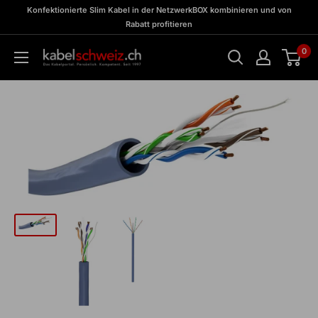
Direkt
zu
Konfektionierte Slim Kabel in der NetzwerkBOX kombinieren und von
Meine
zum
Rabatt profitieren
BOX
Inhalt
0
kabelschweiz