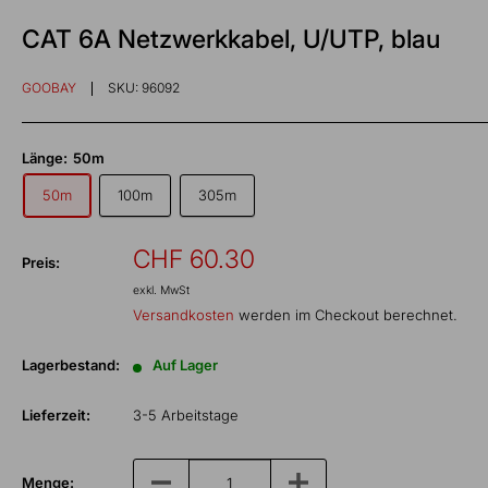
CAT 6A Netzwerkkabel, U/UTP, blau
GOOBAY
SKU:
96092
Länge:
50m
50m
100m
305m
Sonderpreis
CHF 60.30
Preis:
exkl. MwSt
Versandkosten
werden im Checkout berechnet.
Lagerbestand:
Auf Lager
Lieferzeit:
3-5 Arbeitstage
Menge: