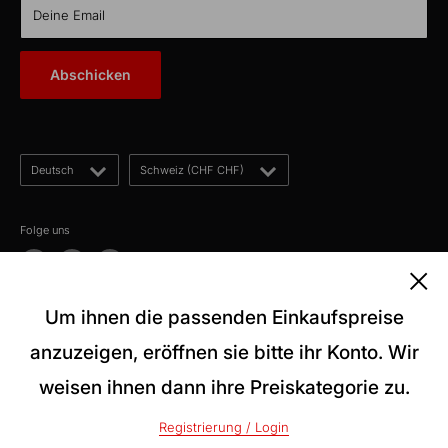
KabelLexikon
Deine Email
Über uns
E-Mail: kontakt@kabelschweiz.ch
(Antwort innerhalb von 12 Stunden)
Kontakt
Abschicken
Telefon: +41 62 858 80 00
Blog
Sprache
Land/Region
Deutsch
Schweiz (CHF CHF)
Folge uns
Um ihnen die passenden Einkaufspreise
Wir akzeptieren
anzuzeigen, eröffnen sie bitte ihr Konto. Wir
weisen ihnen dann ihre Preiskategorie zu.
© 2026 kabelschweiz
Registrierung / Login