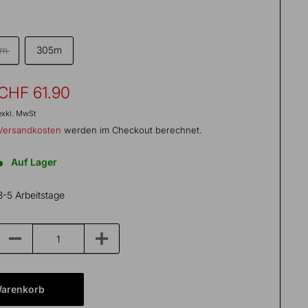
0m
305m
Sonderpreis
CHF 61.90
exkl. MwSt
Versandkosten
werden im Checkout berechnet.
Auf Lager
3-5 Arbeitstage
Warenkorb