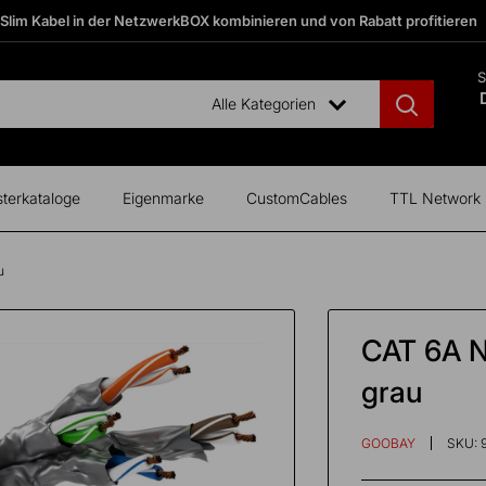
 Slim Kabel in der NetzwerkBOX kombinieren und von Rabatt profitieren
S
Alle Kategorien
terkataloge
Eigenmarke
CustomCables
TTL Network
u
CAT 6A N
grau
GOOBAY
SKU: