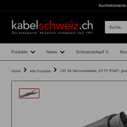
Direkt
Konfektionierte
zum
Inhalt
kabelschweiz
Fertige
Boxen
anzeigen
Produkte
News
Schlussverkauf %
Mus
CAT 6A Netzwerkkabel, S/FTP (PiMF), gra
Home
Alle Produkte
Total
exkl.
0.00
CHF
MwSt.