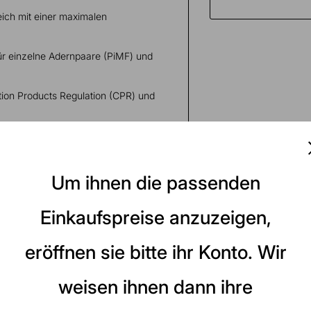
eich mit einer maximalen
r einzelne Adernpaare (PiMF) und
ion Products Regulation (CPR) und
hernet-Kabels die Ausgasung
 auf ein Minimum
Um ihnen die passenden
Einkaufspreise anzuzeigen,
eröffnen sie bitte ihr Konto. Wir
weisen ihnen dann ihre