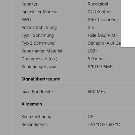
Kabeltyp
Rundkabel
Innenleiter Material
CU (Kupfer)
AWG
26/7 (stranded)
Anzahl Schirmung
2 x
Typ 1 Schirmung
Folie (Alu) PiMF
Typ 2 Schirmung
Geflecht (Alu) Gesamtsc
Kabelmantel Material
LSZH
Durchmesser (ca.)
5.9 mm
Schirmungsklasse
S/FTP (PiMF)
Signalübertragung
max. Bandbreite
500 MHz
Allgemein
Kennzeichnung
CE
Besonderheit
-20 °C bis 60 °C