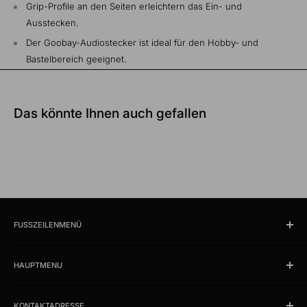
Grip-Profile an den Seiten erleichtern das Ein- und
Ausstecken.
Der Goobay-Audiostecker ist ideal für den Hobby- und
Bastelbereich geeignet.
Das könnte Ihnen auch gefallen
FUSSZEILENMENÜ
Suchen
HAUPTMENU
Öffnungszeiten und Lokalität
Impressum
Produkte
AGB
KONTAKTADRESSE