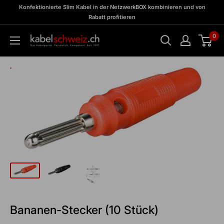
Direkt
zu
Konfektionierte Slim Kabel in der NetzwerkBOX kombinieren und von
Meine
zum
Rabatt profitieren
BOX
Inhalt
0
kabelschweiz
Bananen-Stecker (10 Stück)