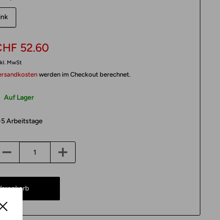
ink
onderpreis
CHF 52.60
kl. MwSt
ersandkosten
werden im Checkout berechnet.
Auf Lager
-5 Arbeitstage
Warenkorb