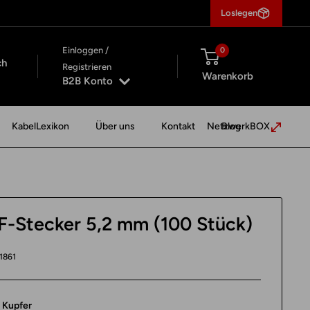
Loslegen
Einloggen /
0
ch
Registrieren
Warenkorb
B2B Konto
KabelLexikon
Über uns
Kontakt
NetzwerkBOX
Blog
F-Stecker 5,2 mm (100 Stück)
1861
:
Kupfer