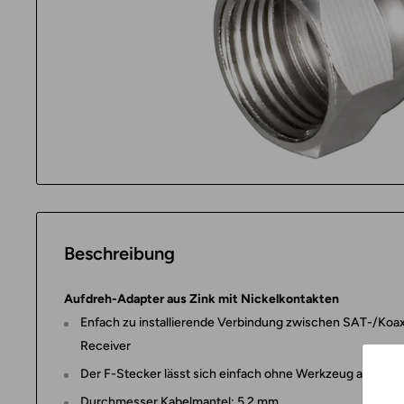
Fülle
alle
Fächer
Beschreibung
Aufdreh-Adapter aus Zink mit Nickelkontakten
Enfach zu installierende Verbindung zwischen SAT-/Koaxi
Receiver
Der F-Stecker lässt sich einfach ohne Werkzeug auf ein
Durchmesser Kabelmantel: 5,2 mm