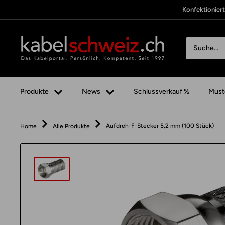
Direkt
Konfektionier
zum
Inhalt
kabelschweiz
Fertige
Boxen
anzeigen
Produkte
News
Schlussverkauf %
Must
Aufdreh-F-Stecker 5,2 mm (100 Stück)
Home
Alle Produkte
Total
exkl.
0.00
CHF
MwSt.