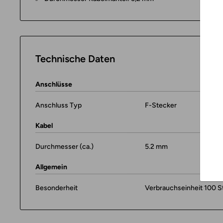
Technische Daten
Anschlüsse
Anschluss Typ
F-Stecker
Kabel
Durchmesser (ca.)
5.2 mm
Allgemein
Besonderheit
Verbrauchseinheit 100 St