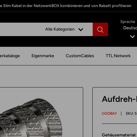
te Slim Kabel in der NetzwerkBOX kombinieren und von Rabatt profitieren
Sprache
Deuts
Alle Kategorien
erkataloge
Eigenmarke
CustomCables
TTL Network
Aufdreh-
GOOBAY
SKU:
5
Gehäusematerial