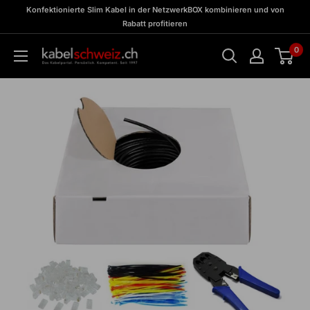
Direkt
zu
Konfektionierte Slim Kabel in der NetzwerkBOX kombinieren und von
Meine
zum
Rabatt profitieren
BOX
Inhalt
0
kabelschweiz