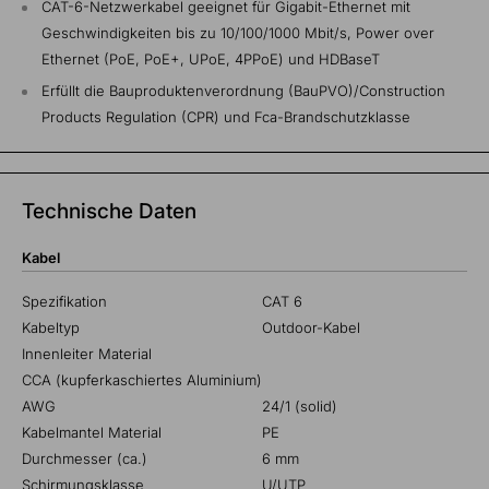
CAT-6-Netzwerkabel geeignet für Gigabit-Ethernet mit
Geschwindigkeiten bis zu 10/100/1000 Mbit/s, Power over
Ethernet (PoE, PoE+, UPoE, 4PPoE) und HDBaseT
Erfüllt die Bauproduktenverordnung (BauPVO)/Construction
Products Regulation (CPR) und Fca-Brandschutzklasse
Technische Daten
Kabel
Spezifikation
CAT 6
Kabeltyp
Outdoor-Kabel
Innenleiter Material
CCA (kupferkaschiertes Aluminium)
AWG
24/1 (solid)
Kabelmantel Material
PE
Durchmesser (ca.)
6 mm
Schirmungsklasse
U/UTP