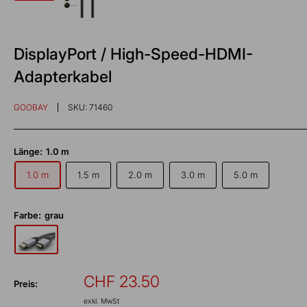
DisplayPort / High-Speed-HDMI-
Adapterkabel
GOOBAY
SKU:
71460
Länge:
1.0 m
1.0 m
1.5 m
2.0 m
3.0 m
5.0 m
Farbe:
grau
Sonderpreis
CHF 23.50
Preis:
exkl. MwSt