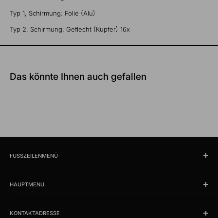
Typ 1, Schirmung: Folie (Alu)
Typ 2, Schirmung: Geflecht (Kupfer) 16x
Das könnte Ihnen auch gefallen
FUSSZEILENMENÜ
Suchen
HAUPTMENU
Öffnungszeiten und Lokalität
Impressum
Produkte
AGB
KONTAKTADRESSE
News