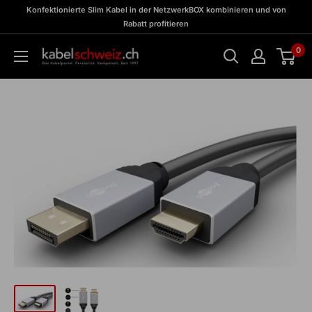
Direkt
zu
Konfektionierte Slim Kabel in der NetzwerkBOX kombinieren und von
Meine
zum
Rabatt profitieren
BOX
Inhalt
0
kabelschweiz