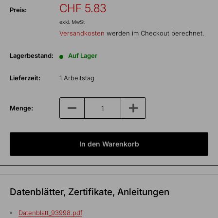
Sonderpreis
CHF 5.83
Preis:
exkl. MwSt
Versandkosten
werden im Checkout berechnet.
Lagerbestand:
Auf Lager
Lieferzeit:
1 Arbeitstag
Menge:
In den Warenkorb
Datenblätter, Zertifikate, Anleitungen
Datenblatt_93998.pdf