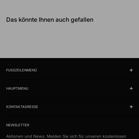
Das könnte Ihnen auch gefallen
FUSSZEILENMENÜ
Suchen
HAUPTMENU
Öffnungszeiten und Lokalität
Impressum
Produkte
AGB
KONTAKTADRESSE
News
Datenschutzerklärung
Schlussverkauf %
kabelschweiz.ch
Versandkosten
Das Kabelportal. Persönlich. Kompetent. Seit 1997.
Musterkataloge
NEWSLETTER
Eigenmarke
Aktionen und News: Melden Sie sich für unseren kostenlosen