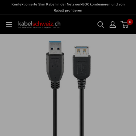
Direkt
zu
Konfektionierte Slim Kabel in der NetzwerkBOX kombinieren und von
Meine
zum
Rabatt profitieren
BOX
Inhalt
0
kabelschweiz