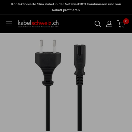
Direkt
zu
Konfektionierte Slim Kabel in der NetzwerkBOX kombinieren und von
Meine
zum
Rabatt profitieren
BOX
Inhalt
0
kabelschweiz