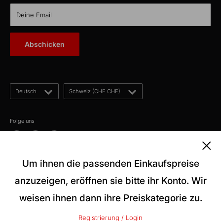
CH-5012 Schönenwerd
KabelLexikon
Deine Email
Über uns
E-Mail: kontakt@kabelschweiz.ch
(Antwort innerhalb von 12 Stunden)
Kontakt
Abschicken
Telefon: +41 62 858 80 00
Blog
Sprache
Land/Region
Deutsch
Schweiz (CHF CHF)
Folge uns
Um ihnen die passenden Einkaufspreise
Wir akzeptieren
anzuzeigen, eröffnen sie bitte ihr Konto. Wir
weisen ihnen dann ihre Preiskategorie zu.
© 2026 kabelschweiz
Registrierung / Login