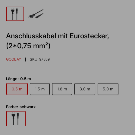
Anschlusskabel mit Eurostecker,
(2*0,75 mm²)
GOOBAY
SKU:
97359
Länge:
0.5 m
0.5 m
1.5 m
1.8 m
3.0 m
5.0 m
Farbe:
schwarz