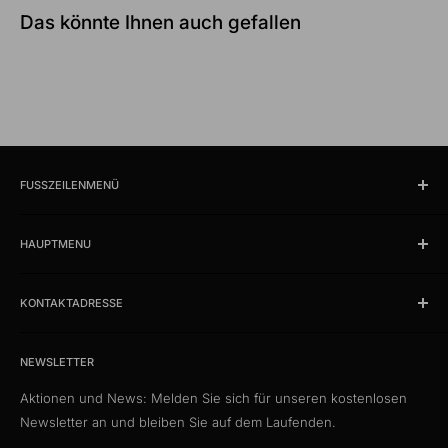
Das könnte Ihnen auch gefallen
FUSSZEILENMENÜ
Suchen
HAUPTMENU
Öffnungszeiten und Lokalität
Impressum
Produkte
AGB
KONTAKTADRESSE
News
Datenschutzerklärung
Schlussverkauf %
kabelschweiz.ch
Versandkosten
Das Kabelportal. Persönlich. Kompetent. Seit 1997.
Musterkataloge
NEWSLETTER
Eigenmarke
Aktionen und News: Melden Sie sich für unseren kostenlosen
Media Connect Distribution GmbH
CustomCables
Newsletter an und bleiben Sie auf dem Laufenden.
Gösgerstrasse 13
TTL Network