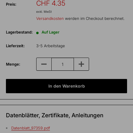
Sonderpreis
CHF 4.35
Preis:
exkl. MwSt
Versandkosten
werden im Checkout berechnet.
Lagerbestand:
Auf Lager
Lieferzeit:
3-5 Arbeitstage
Menge:
In den Warenkorb
Datenblätter, Zertifikate, Anleitungen
Datenblatt_97359.pdf