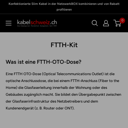
Direkt
Konfektionierte Slim Kabel in der NetzwerkBOX kombinieren und von Rabatt
zu
Meine
zum
profitieren
BOX
Inhalt
0
kabelschweiz
FTTH-Kit
Was ist eine FTTH-OTO-Dose?
Eine
FTTH OTO-Dose
(Optical Telecommunications Outlet) ist die
optische Anschlussdose, die bei einem
FTTH-Anschluss (Fiber to the
Home)
die Glasfaserleitung innerhalb der Wohnung oder des
Gebäudes zugänglich macht.
Sie bildet den
Übergabepunkt zwischen
der Glasfaserinfrastruktur des Netzbetreibers und dem
Kundenendgerät
(z. B. Router oder ONT).