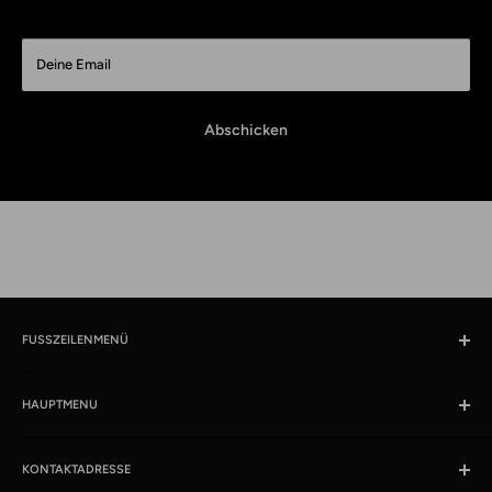
Deine Email
Abschicken
FUSSZEILENMENÜ
Suchen
HAUPTMENU
Öffnungszeiten und Lokaliät
Impressum
Produkte
AGB
KONTAKTADRESSE
News