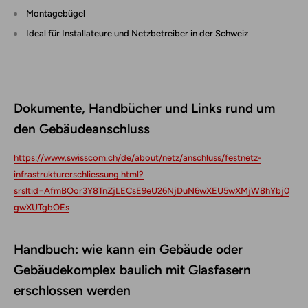
Montagebügel
Ideal für Installateure und Netzbetreiber in der Schweiz
Dokumente, Handbücher und Links rund um
den Gebäude­an­schluss
https://www.swisscom.ch/de/about/netz/anschluss/festnetz-
infrastrukturerschliessung.html?
srsltid=AfmBOor3Y8TnZjLECsE9eU26NjDuN6wXEU5wXMjW8hYbj0
gwXUTgbOEs
Handbuch: wie kann ein Gebäude oder
Gebäudekomplex baulich mit Glasfasern
erschlossen werden