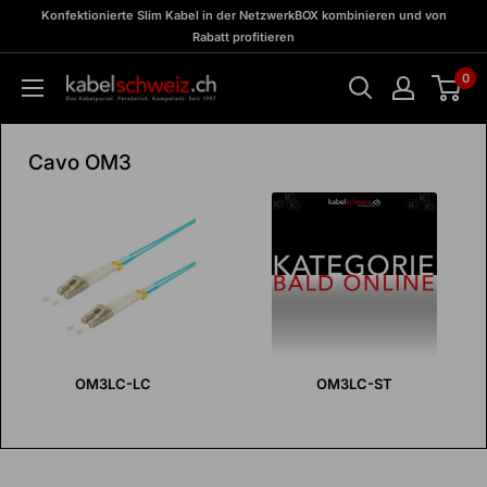
Vai
zu
Konfektionierte Slim Kabel in der NetzwerkBOX kombinieren und von
Meine
al
Rabatt profitieren
BOX
contenuto
0
kabelschweiz
Cavo OM3
OM3LC-LC
OM3LC-ST