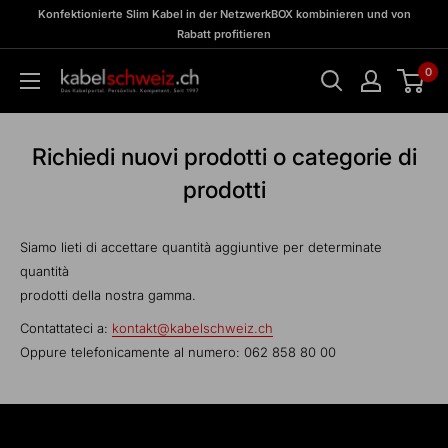
Vai
zu
Konfektionierte Slim Kabel in der NetzwerkBOX kombinieren und von
Meine
al
Rabatt profitieren
BOX
contenuto
0
kabelschweiz
Richiedi nuovi prodotti o categorie di
prodotti
Siamo lieti di accettare quantità aggiuntive per determinate
quantità
prodotti della nostra gamma.
Contattateci a:
kontakt@kabelschweiz.ch
Oppure telefonicamente al numero: 062 858 80 00