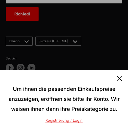
Chi siamo
E-Mail: kontakt@kabelschweiz.ch
(Antwort innerhalb von 12 Stunden)
Contatto
Richiedi
Telefon: +41 62 858 80 00
Blog
Lingua
Paese
Italiano
Svizzera (CHF CHF)
Seguici
Accettiamo
Um ihnen die passenden Einkaufspreise
anzuzeigen, eröffnen sie bitte ihr Konto. Wir
weisen ihnen dann ihre Preiskategorie zu.
© 2026 kabelschweiz
Powered by Shopify
Registrierung / Login