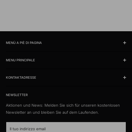
MENÙ A PIÈ DI PAGINA
Cercare
MENU PRINCIPALE
Orari e ubicazione
impronta
Prodotti
Condizioni
KONTAKTADRESSE
News
Protezione dati
Offerte %
kabelschweiz.ch
Spedizione
Das Kabelportal. Persönlich. Kompetent. Seit 1997.
Cataloghi campione
NEWSLETTER
Patch di qualità
Aktionen und News: Melden Sie sich für unseren kostenlosen
Media Connect Distribution GmbH
CustomCables
Newsletter an und bleiben Sie auf dem Laufenden.
Gösgerstrasse 13
TTL Network
CH-5012 Schönenwerd
KabelLexikon
Il tuo indirizzo email