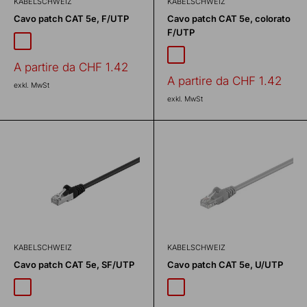
KABELSCHWEIZ
KABELSCHWEIZ
Cavo patch CAT 5e, F/UTP
Cavo patch CAT 5e, colorato
F/UTP
grigio
nero
bianco
blu
giallo
verde
rosso
arancia
Prezzo
A partire da CHF 1.42
scontato
Prezzo
A partire da CHF 1.42
exkl. MwSt
scontato
exkl. MwSt
KABELSCHWEIZ
KABELSCHWEIZ
Cavo patch CAT 5e, SF/UTP
Cavo patch CAT 5e, U/UTP
nero
Grigio
bianco
Grigio
bianco
nero