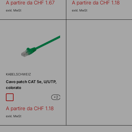
Prezzo
Prezzo
A partire da CHF 1.67
A partire da CHF 1.18
scontato
scontato
exkl. MwSt
exkl. MwSt
KABELSCHWEIZ
Cavo patch CAT 5e, U/UTP,
colorato
+2
blu
rosso
verde
giallo
arancia
Prezzo
A partire da CHF 1.18
scontato
exkl. MwSt