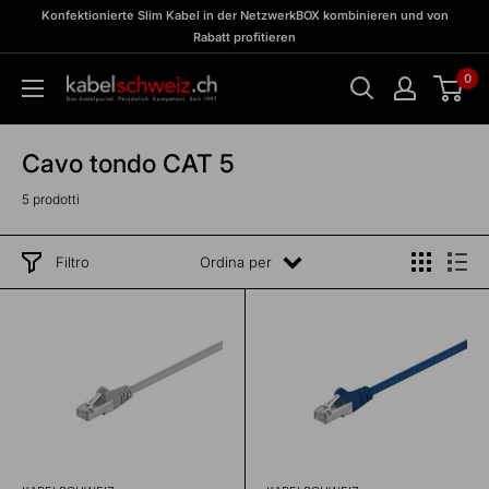
Vai
zu
Konfektionierte Slim Kabel in der NetzwerkBOX kombinieren und von
Meine
al
Rabatt profitieren
BOX
contenuto
0
kabelschweiz
Cavo tondo CAT 5
5 prodotti
Filtro
Ordina per