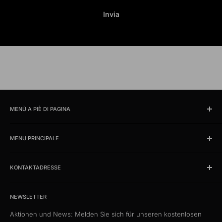
Invia
MENÙ A PIÈ DI PAGINA
Cercare
MENU PRINCIPALE
Orari e ubicazione
impronta
Prodotti
Condizioni
KONTAKTADRESSE
News
Protezione dati
Offerte %
kabelschweiz.ch
Spedizione
Das Kabelportal. Persönlich. Kompetent. Seit 1997.
Cataloghi campione
NEWSLETTER
Patch di qualità
Aktionen und News: Melden Sie sich für unseren kostenlosen
Media Connect Distribution GmbH