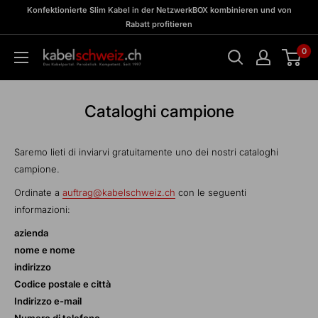
Vai
zu
Konfektionierte Slim Kabel in der NetzwerkBOX kombinieren und von
Meine
al
Rabatt profitieren
BOX
contenuto
0
kabelschweiz
Cataloghi campione
Saremo lieti di inviarvi gratuitamente uno dei nostri cataloghi
campione.
Ordinate a
auftrag@kabelschweiz.ch
con le seguenti
informazioni:
azienda
nome e nome
indirizzo
Codice postale e città
Indirizzo e-mail