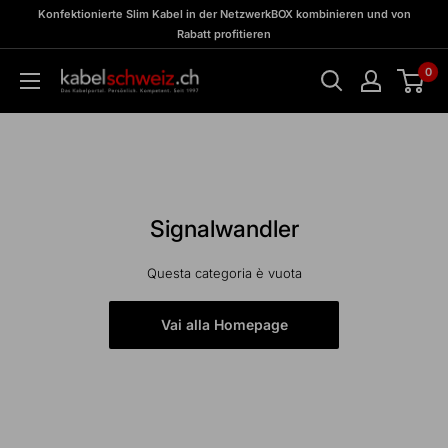
Vai
zu
Konfektionierte Slim Kabel in der NetzwerkBOX kombinieren und von
Meine
al
Rabatt profitieren
BOX
contenuto
0
kabelschweiz
Signalwandler
Questa categoria è vuota
Vai alla Homepage