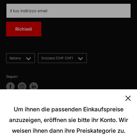
TTL Network
CH-5012 Schönenwerd
KabelLexikon
Il tuo indirizzo email
Chi siamo
E-Mail: kontakt@kabelschweiz.ch
(Antwort innerhalb von 12 Stunden)
Contatto
Richiedi
Telefon: +41 62 858 80 00
Blog
Lingua
Paese
Italiano
Svizzera (CHF CHF)
Seguici
Accettiamo
Um ihnen die passenden Einkaufspreise
anzuzeigen, eröffnen sie bitte ihr Konto. Wir
weisen ihnen dann ihre Preiskategorie zu.
© 2026 kabelschweiz