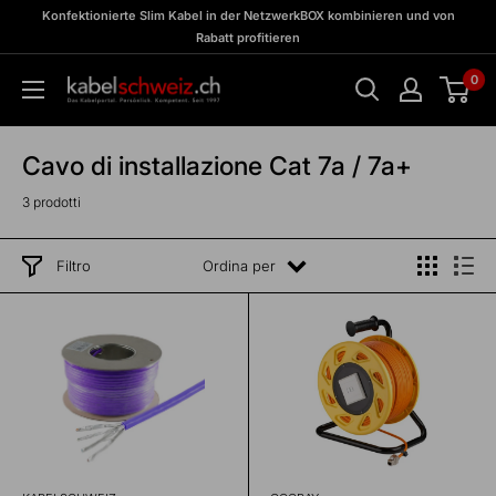
Vai
zu
Konfektionierte Slim Kabel in der NetzwerkBOX kombinieren und von
Meine
al
Rabatt profitieren
BOX
contenuto
0
kabelschweiz
Cavo di installazione Cat 7a / 7a+
3 prodotti
Filtro
Ordina per