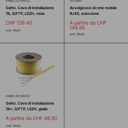
KABELSCHWEIZ
GOOBAY
Gatto. Cavo di installazione
Avvolgicavo di rete mobile
7A, S/FTP, LSZH, viola
RJ45, arancione
Prezzo
Prezzo
CHF 139.40
A partire da CHF
scontato
scontato
149.90
exkl. MwSt
exkl. MwSt
KABELSCHWEIZ
Gatto. Cavo di installazione
7A+, S/FTP, LSZH, giallo
Prezzo
A partire da CHF 48.90
scontato
exkl. MwSt