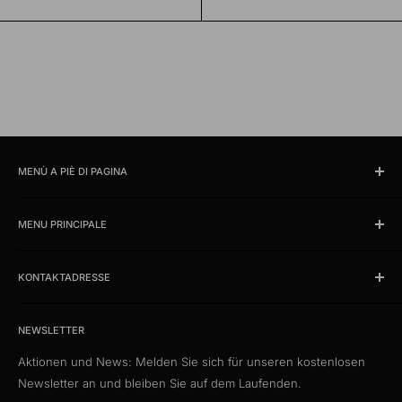
MENÙ A PIÈ DI PAGINA
Cercare
MENU PRINCIPALE
Orari e ubicazione
impronta
Prodotti
Condizioni
KONTAKTADRESSE
News
Protezione dati
Offerte %
kabelschweiz.ch
Spedizione
Das Kabelportal. Persönlich. Kompetent. Seit 1997.
Cataloghi campione
NEWSLETTER
Patch di qualità
Aktionen und News: Melden Sie sich für unseren kostenlosen
Media Connect Distribution GmbH
CustomCables
Newsletter an und bleiben Sie auf dem Laufenden.
Gösgerstrasse 13