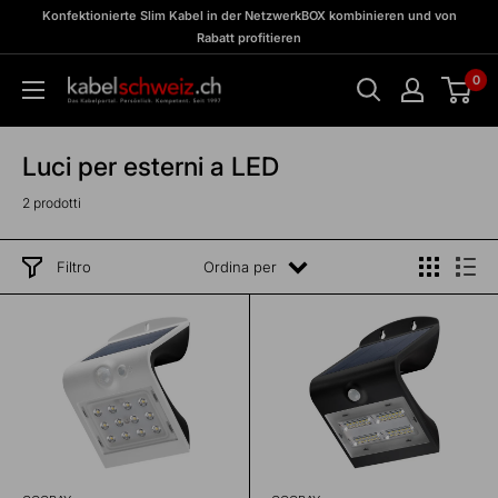
Vai
zu
Konfektionierte Slim Kabel in der NetzwerkBOX kombinieren und von
Meine
al
Rabatt profitieren
BOX
contenuto
0
kabelschweiz
Luci per esterni a LED
2 prodotti
Filtro
Ordina per