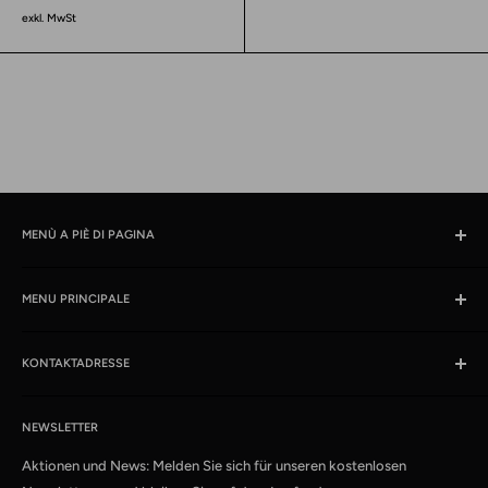
scontato
exkl. MwSt
MENÙ A PIÈ DI PAGINA
Cercare
MENU PRINCIPALE
Orari e ubicazione
impronta
Prodotti
Condizioni
KONTAKTADRESSE
News
Protezione dati
Offerte %
kabelschweiz.ch
Spedizione
Das Kabelportal. Persönlich. Kompetent. Seit 1997.
Cataloghi campione
NEWSLETTER
Patch di qualità
Aktionen und News: Melden Sie sich für unseren kostenlosen
Media Connect Distribution GmbH