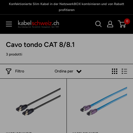
Vai
Konfektionierte Slim Kabel in der NetzwerkBOX kombinieren und von Rabatt
zu
Meine
al
profitieren
BOX
contenuto
0
kabelschweiz
Cavo tondo CAT 8/8.1
3 prodotti
Filtro
Ordina per