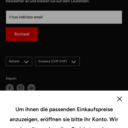
CustomCables
Newsletter an und bleiben Sie auf dem Laufenden.
Gösgerstrasse 13
TTL Network
CH-5012 Schönenwerd
KabelLexikon
Il tuo indirizzo email
Chi siamo
E-Mail: kontakt@kabelschweiz.ch
(Antwort innerhalb von 12 Stunden)
Contatto
Richiedi
Telefon: +41 62 858 80 00
Blog
Lingua
Paese
Italiano
Svizzera (CHF CHF)
Seguici
Accettiamo
Um ihnen die passenden Einkaufspreise
anzuzeigen, eröffnen sie bitte ihr Konto. Wir