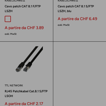
KABELSCHWEIZ
KABELSCHWEIZ
Cavo patch CAT 8.1 F/FTP
Cavo patch CAT 8.1 S/FTP
LSZH
LSZH, blu
Prezzo
A partire da CHF 6.49
Grigio
nero
bianco
scontato
exkl. MwSt
Prezzo
A partire da CHF 3.89
scontato
exkl. MwSt
TTL NETWORK
RJ45 Patchkabel Cat.8.1 S/FTP
LSOH
Prezzo
A partire da CHF 2.17