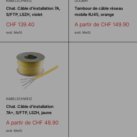
KABELSCHWEIZ
GOOBAY
Chat. Câble d'installation 7A,
Tambour de câble réseau
S/FTP, LSZH, violet
mobile RJ45, orange
Prix
Prix
CHF 139.40
A partir de CHF 149.90
réduit
réduit
exkl. MwSt
exkl. MwSt
KABELSCHWEIZ
Chat. Câble d'installation
7A+, S/FTP, LSZH, jaune
Prix
A partir de CHF 48.90
réduit
exkl. MwSt