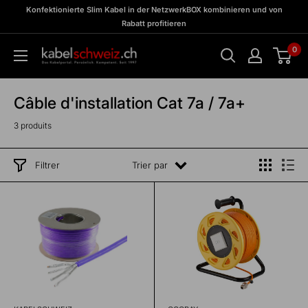
Passer
zu
Konfektionierte Slim Kabel in der NetzwerkBOX kombinieren und von
Meine
au
Rabatt profitieren
BOX
contenu
0
kabelschweiz
Câble d'installation Cat 7a / 7a+
3 produits
Filtrer
Trier par