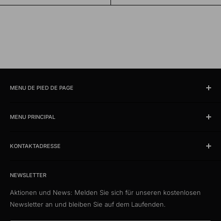
MENU DE PIED DE PAGE
Chercher
MENU PRINCIPAL
Horaires et lieu d'ouverture
imprimer
Produits
Conditions
KONTAKTADRESSE
News
Protection des données
Des offres %
kabelschweiz.ch
Expédition
Das Kabelportal. Persönlich. Kompetent. Seit 1997.
Exemples de catalogues
NEWSLETTER
Patch de qualité
Aktionen und News: Melden Sie sich für unseren kostenlosen
Media Connect Distribution GmbH
CustomCables
Newsletter an und bleiben Sie auf dem Laufenden.
Gösgerstrasse 13
TTL Network