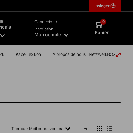
Loslegen
ue
Connexion /
0
nçais
Inscription
Panier
Mon compte
rk
KabelLexikon
À propos de nous
NetzwerkBOX
Trier par: Meilleures ventes
Voir