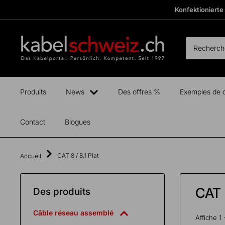
Passer
Konfektionierte
au
contenu
kabelschweiz
Fertige
Boxen
anzeigen
Produits
News
Des offres %
Exemples de 
Contact
Blogues
CAT 8 / 8.1 Plat
Accueil
Total
CAT 8
Des produits
exkl.
0.00
CHF
MwSt.
Câble réseau assemblé
Affiche 1 