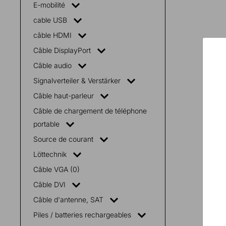
E-mobilité
cable USB
câble HDMI
Câble DisplayPort
Câble audio
Signalverteiler & Verstärker
Câble haut-parleur
Câble de chargement de téléphone
portable
Source de courant
Löttechnik
Câble VGA (0)
Câble DVI
Câble d'antenne, SAT
Piles / batteries rechargeables