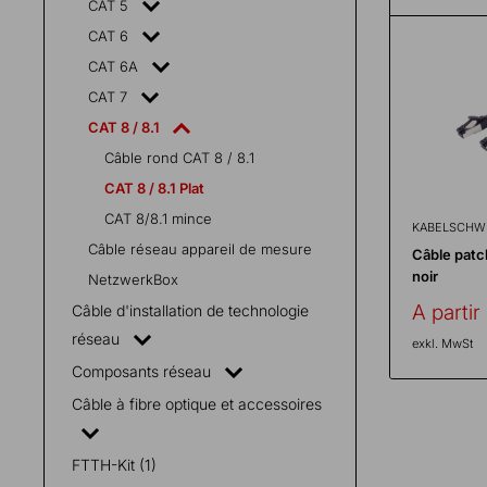
CAT 5
Fülle
CAT 6
alle
Fächer
CAT 6A
CAT 7
CAT 8 / 8.1
Câble rond CAT 8 / 8.1
CAT 8 / 8.1 Plat
CAT 8/8.1 mince
KABELSCHW
Câble réseau appareil de mesure
Câble patch
noir
NetzwerkBox
Prix
A parti
Câble d'installation de technologie
réduit
réseau
exkl. MwSt
Composants réseau
Câble à fibre optique et accessoires
FTTH-Kit (1)