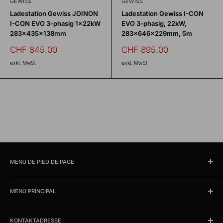
GEWISS
GEWISS
Ladestation Gewiss JOINON
Ladestation Gewiss I-CON
I-CON EVO 3-phasig 1×22kW
EVO 3-phasig, 22kW,
283×435×138mm
283×646×229mm, 5m
Prix
Prix
CHF 845.00
CHF 895.00
réduit
réduit
exkl. MwSt
exkl. MwSt
MENU DE PIED DE PAGE
Chercher
MENU PRINCIPAL
Horaires et lieu d'ouverture
imprimer
Produits
Conditions
KONTAKTADRESSE
News