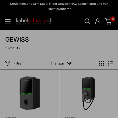
Passer
zu
Konfektionierte Slim Kabel in der NetzwerkBOX kombinieren und von
Meine
au
Rabatt profitieren
BOX
contenu
0
kabelschweiz
GEWISS
2 produits
Filtrer
Trier par