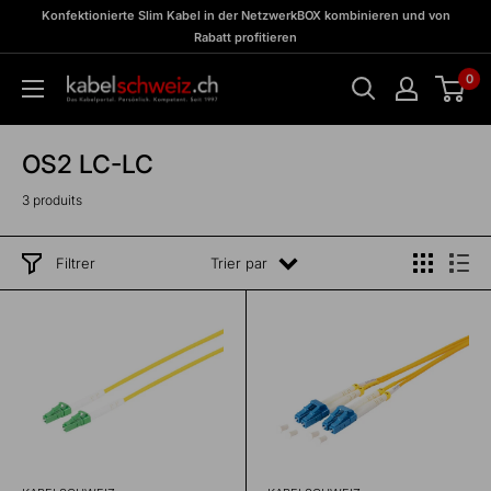
Passer
zu
Konfektionierte Slim Kabel in der NetzwerkBOX kombinieren und von
Meine
au
Rabatt profitieren
BOX
contenu
0
kabelschweiz
OS2 LC-LC
3 produits
Filtrer
Trier par