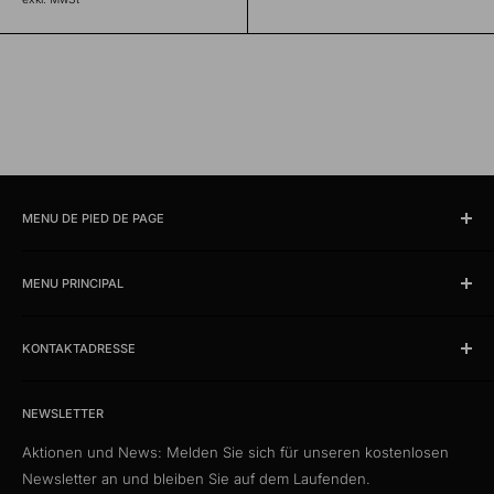
MENU DE PIED DE PAGE
Chercher
MENU PRINCIPAL
Horaires et lieu d'ouverture
imprimer
Produits
Conditions
KONTAKTADRESSE
News
Protection des données
Des offres %
kabelschweiz.ch
Expédition
Das Kabelportal. Persönlich. Kompetent. Seit 1997.
Exemples de catalogues
NEWSLETTER
Patch de qualité
Aktionen und News: Melden Sie sich für unseren kostenlosen
Media Connect Distribution GmbH
CustomCables
Newsletter an und bleiben Sie auf dem Laufenden.
Gösgerstrasse 13