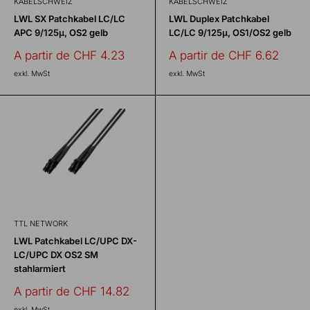
KABELSCHWEIZ
KABELSCHWEIZ
LWL SX Patchkabel LC/LC
LWL Duplex Patchkabel
APC 9/125µ, OS2 gelb
LC/LC 9/125µ, OS1/OS2 gelb
Prix
Prix
A partir de CHF 4.23
A partir de CHF 6.62
réduit
réduit
exkl. MwSt
exkl. MwSt
TTL NETWORK
LWL Patchkabel LC/UPC DX-
LC/UPC DX OS2 SM
stahlarmiert
Prix
A partir de CHF 14.82
réduit
exkl. MwSt