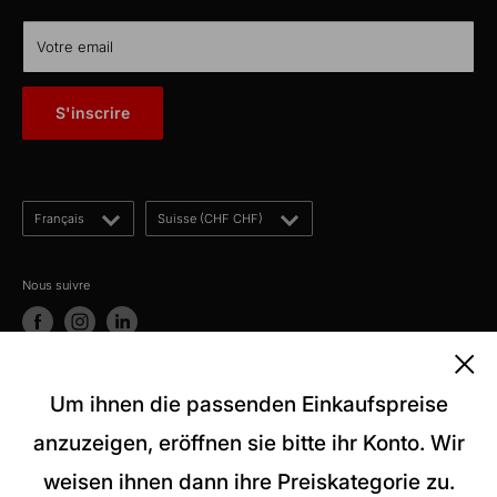
TTL Network
CH-5012 Schönenwerd
KabelLexikon
Votre email
À propos de nous
E-Mail: kontakt@kabelschweiz.ch
(Antwort innerhalb von 12 Stunden)
Contact
S'inscrire
Telefon: +41 62 858 80 00
Blogues
Langue
Pays/région
Français
Suisse (CHF CHF)
Nous suivre
Nous acceptons
Um ihnen die passenden Einkaufspreise
anzuzeigen, eröffnen sie bitte ihr Konto. Wir
weisen ihnen dann ihre Preiskategorie zu.
© 2026 kabelschweiz