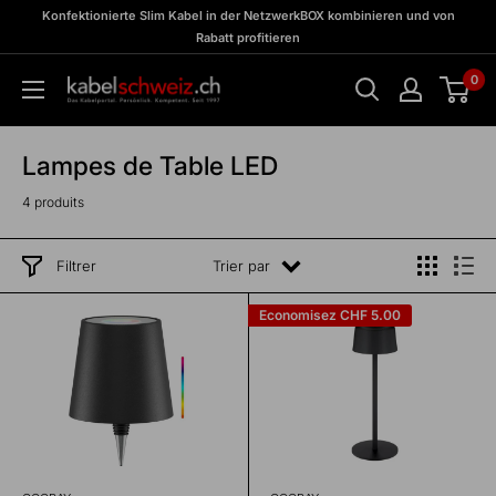
Passer
zu
Konfektionierte Slim Kabel in der NetzwerkBOX kombinieren und von
Meine
au
Rabatt profitieren
BOX
contenu
0
kabelschweiz
Lampes de Table LED
4 produits
Filtrer
Trier par
Economisez
CHF 5.00