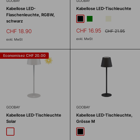
GOOBAY
GOOBAY
Kabellose LED-
Kabellose LED-Tischleuchte
Flaschenleuchte, RGBW,
Schwarz
Grün
Weiss
Beige
schwarz
Prix
CHF 16.95
Prix
CHF 18.90
Prix
CHF 21.95
normal
réduit
réduit
exkl. MwSt
exkl. MwSt
Economisez
CHF 20.00
GOOBAY
GOOBAY
Kabellose LED-Tischleuchte
Kabellose LED-Tischleuchte,
Solar
Grösse M
Weiss
Schwarz
Weiss