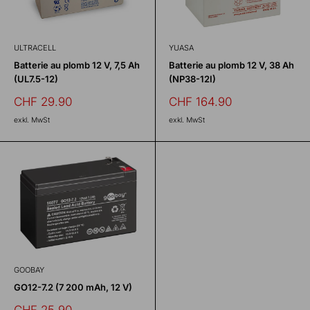
ULTRACELL
YUASA
Batterie au plomb 12 V, 7,5 Ah
Batterie au plomb 12 V, 38 Ah
(UL7.5-12)
(NP38-12I)
Prix
Prix
CHF 29.90
CHF 164.90
réduit
réduit
exkl. MwSt
exkl. MwSt
GOOBAY
GO12-7.2 (7 200 mAh, 12 V)
Prix