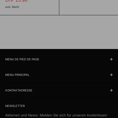
CHF 25.90
réduit
exkl. MwSt
MENU DE PIED DE PAGE
Chercher
MENU PRINCIPAL
Horaires et lieu d'ouverture
imprimer
Produits
Conditions
KONTAKTADRESSE
News
Protection des données
Des offres %
kabelschweiz.ch
Expédition
Das Kabelportal. Persönlich. Kompetent. Seit 1997.
Exemples de catalogues
NEWSLETTER
Patch de qualité
Aktionen und News: Melden Sie sich für unseren kostenlosen