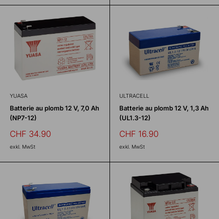
YUASA
ULTRACELL
Batterie au plomb 12 V, 7,0 Ah
Batterie au plomb 12 V, 1,3 Ah
(NP7-12)
(UL1.3-12)
Prix
Prix
CHF 34.90
CHF 16.90
réduit
réduit
exkl. MwSt
exkl. MwSt