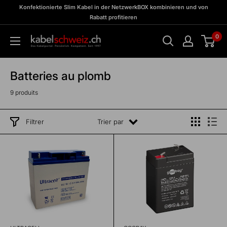
Passer
zu
Konfektionierte Slim Kabel in der NetzwerkBOX kombinieren und von
Meine
au
Rabatt profitieren
BOX
contenu
0
kabelschweiz
Batteries au plomb
9 produits
Filtrer
Trier par