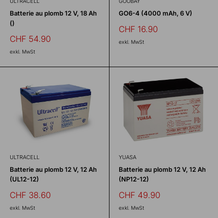
ULTRACELL
GOOBAY
Batterie au plomb 12 V, 18 Ah
GO6-4 (4000 mAh, 6 V)
()
Prix
CHF 16.90
réduit
Prix
CHF 54.90
exkl. MwSt
réduit
exkl. MwSt
ULTRACELL
YUASA
Batterie au plomb 12 V, 12 Ah
Batterie au plomb 12 V, 12 Ah
(UL12-12)
(NP12-12)
Prix
Prix
CHF 38.60
CHF 49.90
réduit
réduit
exkl. MwSt
exkl. MwSt