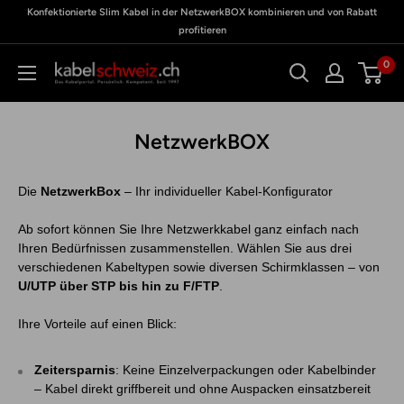
Passer
Konfektionierte Slim Kabel in der NetzwerkBOX kombinieren und von Rabatt
zu
Meine
au
profitieren
BOX
contenu
0
kabelschweiz
NetzwerkBOX
Die
NetzwerkBox
– Ihr individueller Kabel-Konfigurator
Ab sofort können Sie Ihre Netzwerkkabel ganz einfach nach
Ihren Bedürfnissen zusammenstellen. Wählen Sie aus drei
verschiedenen Kabeltypen sowie diversen Schirmklassen – von
U/UTP über STP bis hin zu F/FTP
.
Ihre Vorteile auf einen Blick:
Zeitersparnis
: Keine Einzelverpackungen oder Kabelbinder
– Kabel direkt griffbereit und ohne Auspacken einsatzbereit