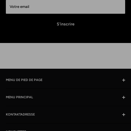
Votre email
S'inscrire
MENU DE PIED DE PAGE
Chercher
MENU PRINCIPAL
Horaires et lieu d'ouverture
imprimer
Produits
Conditions
KONTAKTADRESSE
News
Protection des données
Des offres %
kabelschweiz.ch